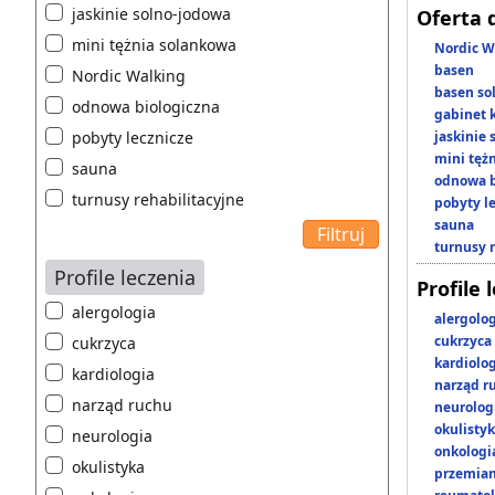
jaskinie solno-jodowa
Oferta 
mini tężnia solankowa
Nordic W
basen
Nordic Walking
basen so
odnowa biologiczna
gabinet 
pobyty lecznicze
jaskinie
mini tęż
sauna
odnowa b
turnusy rehabilitacyjne
pobyty l
sauna
turnusy 
Profile leczenia
Profile 
alergologia
alergolo
cukrzyca
cukrzyca
kardiolo
kardiologia
narząd r
narząd ruchu
neurolog
okulisty
neurologia
onkologi
okulistyka
przemian