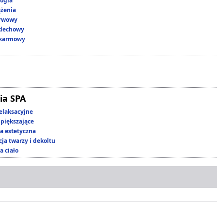
ogia
ążenia
erwowy
ddechowy
okarmowy
ia SPA
elaksacyjne
piększające
 estetyczna
ja twarzy i dekoltu
a ciało