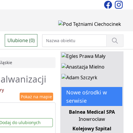
Ulubione (0)
śląskie
galwanizacji
ry
Nowe ośrodki w
Pokaż na mapie
serwisie
Balnea Medical SPA
Inowrocław
Dodaj do ulubionych
Kolejowy Szpital