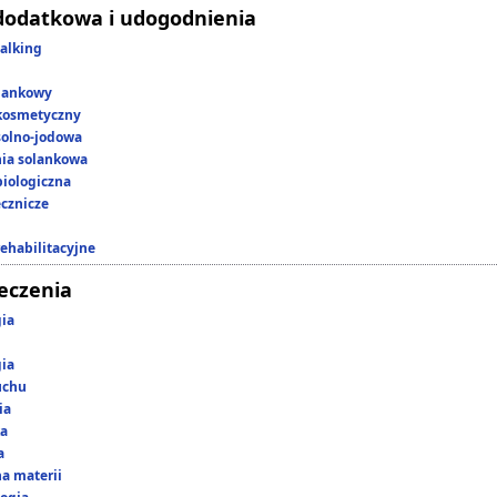
dodatkowa i udogodnienia
alking
lankowy
kosmetyczny
 solno-jodowa
nia solankowa
iologiczna
ecznicze
rehabilitacyjne
leczenia
gia
gia
uchu
ia
ka
a
a materii