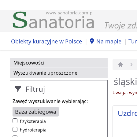
|
|
Obiekty kuracyjne w Polsce
Na mapie
Tur
Miejscowości
Strona 
Wyszukiwanie uproszczone
śląsk
Filtruj
Uwaga: wyni
Zawęź wyszukiwanie wybierając:
Baza zabiegowa
Uzdr
fizykoterapia
hydroterapia