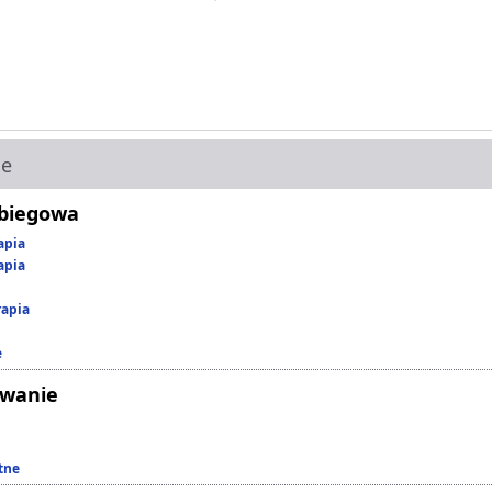
ie
abiegowa
apia
apia
rapia
e
owanie
tne