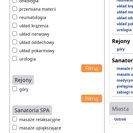
reumatol
onkologia
układ kr
przemiana materii
układ n
reumatologia
układ o
układ p
układ krążenia
urologia
układ nerwowy
Rejony
układ oddechowy
góry
układ pokarmowy
urologia
Sanator
masaże r
masaże u
Rejony
medycyna
pielęgnac
góry
zabiegi n
Miasta
Sanatoria SPA
masaże relaksacyjne
Ustroń
masaże upiększające