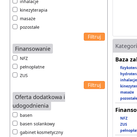
inhalacje
kinezyterapia
masaże
pozostałe
Kategor
Finansowanie
NFZ
Baza z
pełnopłatne
fizykoter
hydroter
ZUS
inhalacje
kinezyte
masaże
Oferta dodatkowa i
pozostał
udogodnienia
Finans
basen
NFZ
basen solankowy
ZUS
pełnopła
gabinet kosmetyczny