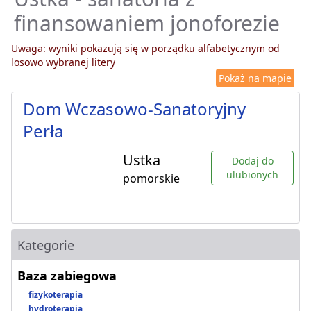
finansowaniem jonoforezie
Uwaga: wyniki pokazują się w porządku alfabetycznym od
losowo wybranej litery
Pokaż na mapie
Dom Wczasowo-Sanatoryjny
Perła
Ustka
Dodaj do
ulubionych
pomorskie
Kategorie
Baza zabiegowa
fizykoterapia
hydroterapia