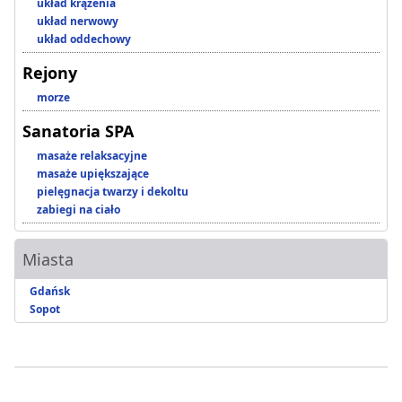
układ krążenia
układ nerwowy
układ oddechowy
Rejony
morze
Sanatoria SPA
masaże relaksacyjne
masaże upiększające
pielęgnacja twarzy i dekoltu
zabiegi na ciało
Miasta
Gdańsk
Sopot