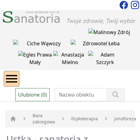
Ulubione (0)
Baza
fizykoterapia
jonoforeza
zabiegowa
Strona główna
Ustka - sanatoria z