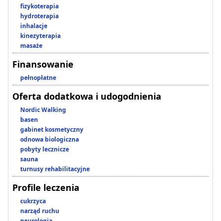
fizykoterapia
hydroterapia
inhalacje
kinezyterapia
masaże
Finansowanie
pełnopłatne
Oferta dodatkowa i udogodnienia
Nordic Walking
basen
gabinet kosmetyczny
odnowa biologiczna
pobyty lecznicze
sauna
turnusy rehabilitacyjne
Profile leczenia
cukrzyca
narząd ruchu
neurologia