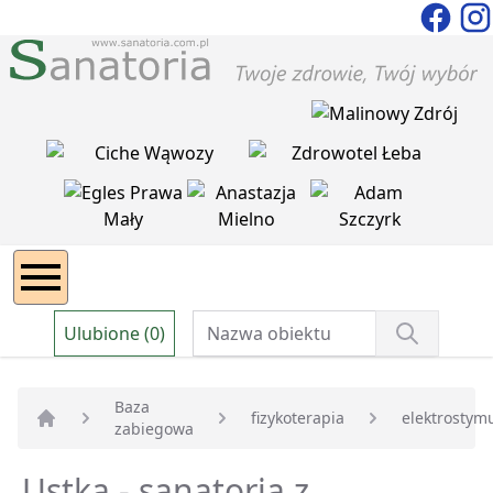
Ulubione (0)
Baza
fizykoterapia
elektrostym
zabiegowa
Strona główna
Ustka - sanatoria z