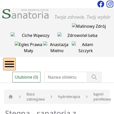
Ulubione (0)
Baza
kąpiel
hydroterapia
zabiegowa
perełkowa
Strona główna
Stegna - sanatoria z