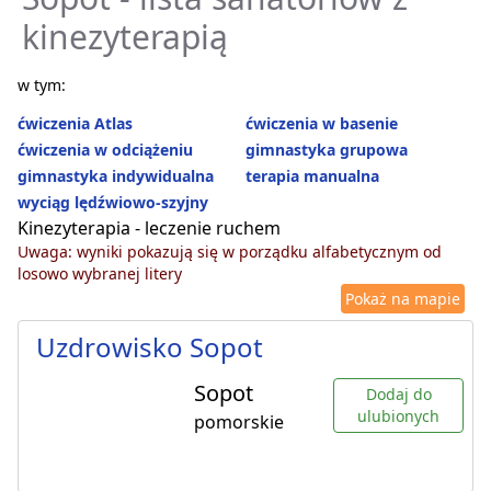
kinezyterapią
w tym:
ćwiczenia Atlas
ćwiczenia w basenie
ćwiczenia w odciążeniu
gimnastyka grupowa
gimnastyka indywidualna
terapia manualna
wyciąg lędźwiowo-szyjny
Kinezyterapia - leczenie ruchem
Uwaga: wyniki pokazują się w porządku alfabetycznym od
losowo wybranej litery
Pokaż na mapie
Uzdrowisko Sopot
Sopot
Dodaj do
ulubionych
pomorskie