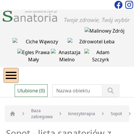
Ulubione (0)
Baza
kinezyterapia
Sopot
zabiegowa
Strona główna
Sopot - lista sanatoriów z