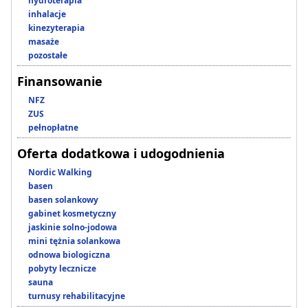
hydroterapia
inhalacje
kinezyterapia
masaże
pozostałe
Finansowanie
NFZ
ZUS
pełnopłatne
Oferta dodatkowa i udogodnienia
Nordic Walking
basen
basen solankowy
gabinet kosmetyczny
jaskinie solno-jodowa
mini tężnia solankowa
odnowa biologiczna
pobyty lecznicze
sauna
turnusy rehabilitacyjne