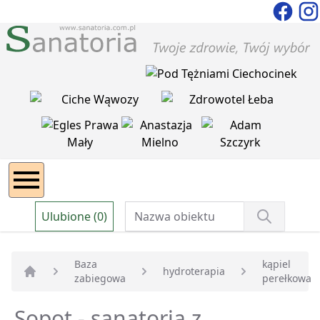
Ulubione (0)
Baza
kąpiel
hydroterapia
zabiegowa
perełkowa
Strona główna
Sopot - sanatoria z