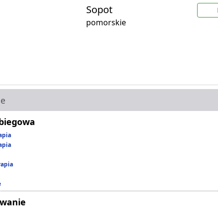
Sopot
pomorskie
ie
abiegowa
apia
apia
rapia
e
owanie