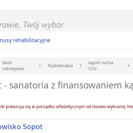
nusy rehabilitacyjne
Baza
kąpiel sucha
fizykoterapia
zabiegowa
CO2
główna
 - sanatoria z finansowaniem ką
ki pokazują się w porządku alfabetycznym od losowo wybranej lite
owisko Sopot