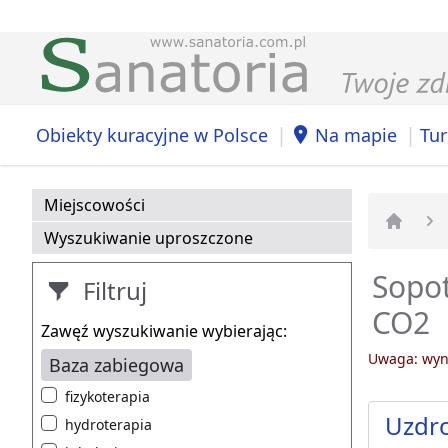
|
|
Obiekty kuracyjne w Polsce
Na mapie
Tur
Miejscowości
Wyszukiwanie uproszczone
Strona 
Sopot
Filtruj
CO2
Zawęź wyszukiwanie wybierając:
Uwaga: wyni
Baza zabiegowa
fizykoterapia
Uzdr
hydroterapia