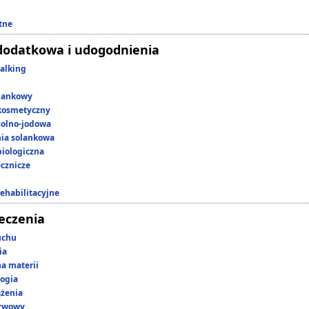
tne
dodatkowa i udogodnienia
alking
lankowy
kosmetyczny
 solno-jodowa
nia solankowa
iologiczna
ecznicze
rehabilitacyjne
leczenia
uchu
ia
a materii
ogia
ążenia
erwowy