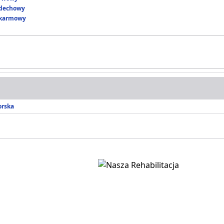
ddechowy
okarmowy
orska