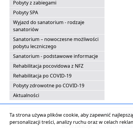
Pobyty z zabiegami
Pobyty SPA
Wyjazd do sanatorium - rodzaje
sanatoriów
Sanatorium – nowoczesne możliwości
pobytu leczniczego
Sanatorium - podstawowe informacje
Rehabilitacja pocovidowa z NFZ
Rehabilitacja po COVID-19
Pobyty zdrowotne po COVID-19
Aktualności
Strona główna
|
Kontak
Ta strona używa plików cookie, aby zapewnić najlepszą 
personalizacji treści, analizy ruchu oraz w celach rekl
Warto zobaczyć:
Turnusy rehabilita