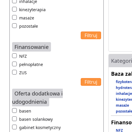
inhalacje
kinezyterapia
masaże
pozostałe
Finansowanie
NFZ
Kategor
pełnopłatne
ZUS
Baza z
fizykoter
hydroter
Oferta dodatkowa i
inhalacje
kinezyte
udogodnienia
masaże
basen
pozostał
basen solankowy
Finans
gabinet kosmetyczny
NFZ