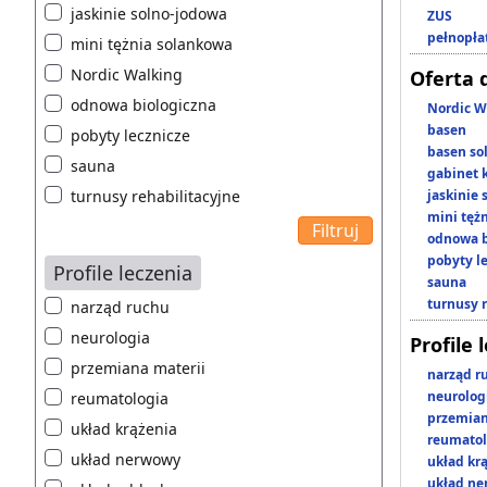
jaskinie solno-jodowa
ZUS
pełnopła
mini tężnia solankowa
Nordic Walking
Oferta 
odnowa biologiczna
Nordic W
basen
pobyty lecznicze
basen so
sauna
gabinet 
turnusy rehabilitacyjne
jaskinie
mini tęż
odnowa b
pobyty l
Profile leczenia
sauna
turnusy 
narząd ruchu
neurologia
Profile 
przemiana materii
narząd r
neurolog
reumatologia
przemian
układ krążenia
reumatol
układ nerwowy
układ kr
układ n