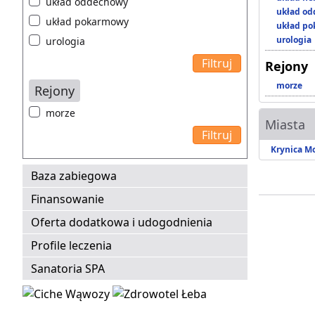
układ oddechowy
układ o
układ pokarmowy
układ p
urologia
urologia
Rejony
morze
Rejony
morze
Miasta
Krynica M
Baza zabiegowa
Finansowanie
Oferta dodatkowa i udogodnienia
Profile leczenia
Sanatoria SPA