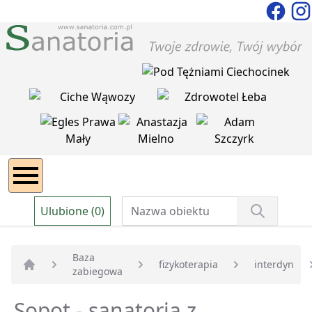
Ulubione (0)
Baza
fizykoterapia
interdyn
zabiegowa
Strona główna
Sopot - sanatoria z