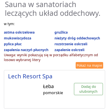
Sauna w sanatoriach
leczących układ oddechowy.
w tym:
astma oskrzelowa
gruźlica
mukowiscydoza
nieżyty dróg oddechowych
pylica płuc
rozstrzenie oskrzeli
zapalenia naczyń płucnych
zapalenie oskrzeli
Uwaga: wyniki pokazują się w porządku alfabetycznym od
losowo wybranej litery
Pokaż na mapie
Lech Resort Spa
Łeba
Dodaj do
ulubionych
pomorskie