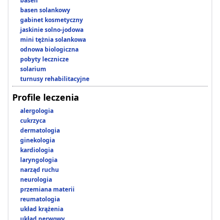
basen
basen solankowy
gabinet kosmetyczny
jaskinie solno-jodowa
mini tężnia solankowa
odnowa biologiczna
pobyty lecznicze
solarium
turnusy rehabilitacyjne
Profile leczenia
alergologia
cukrzyca
dermatologia
ginekologia
kardiologia
laryngologia
narząd ruchu
neurologia
przemiana materii
reumatologia
układ krążenia
układ nerwowy