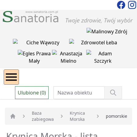
Ulubione (0)
Baza
Krynica
pomorskie
zabiegowa
Morska
Strona główna
Krynica Morska - lista