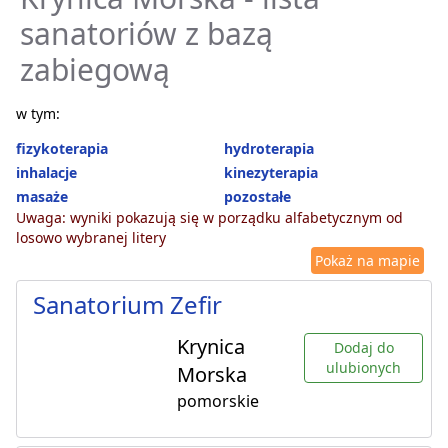
sanatoriów z bazą
zabiegową
w tym:
fizykoterapia
hydroterapia
inhalacje
kinezyterapia
masaże
pozostałe
Uwaga: wyniki pokazują się w porządku alfabetycznym od
losowo wybranej litery
Pokaż na mapie
Sanatorium Zefir
Krynica
Dodaj do
ulubionych
Morska
pomorskie