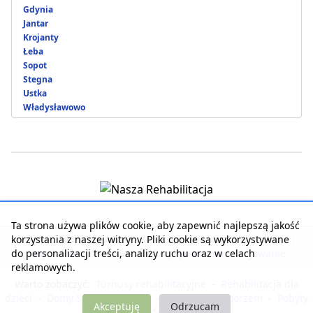
Gdynia
Jantar
Krojanty
Łeba
Sopot
Stegna
Ustka
Władysławowo
Ta strona używa plików cookie, aby zapewnić najlepszą jakość
korzystania z naszej witryny. Pliki cookie są wykorzystywane
Strona główna
|
Kontakt z serwisem
|
Reklama w serwisie
|
do personalizacji treści, analizy ruchu oraz w celach
Regulamin serwisu
|
Polityka prywatności
|
Logowanie
reklamowych.
Warto zobaczyć:
Turnusy rehabilitacyjne
-
Rehabilitacja dla
dzieci
-
Domy Seniora i Opieki
-
Noclegi nad morzem
-
Pobyty
Akceptuję
Odrzucam
dla zdrowia