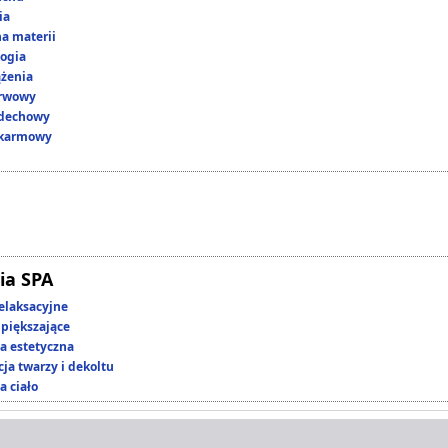
ia
a materii
ogia
ążenia
erwowy
ddechowy
okarmowy
ia SPA
elaksacyjne
piększające
 estetyczna
ja twarzy i dekoltu
a ciało