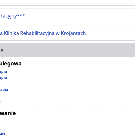
uracyjny***
 Klinika Rehabilitacyjna w Krojantach
ie
abiegowa
apia
apia
rapia
e
owanie
tne