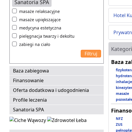
Sanatoria SPA
masaże relaksacyjne
Hotel K
masaże upiększające
medycyna estetyczna
Prywatna
pielęgnacja twarzy i dekoltu
zabiegi na ciało
Kategor
Baza z
Baza zabiegowa
fizykoter
hydroter
Finansowanie
inhalacje
kinezyte
Oferta dodatkowa i udogodnienia
masaże
Profile leczenia
pozostał
Sanatoria SPA
Finans
NFZ
ZUS
pełnopła