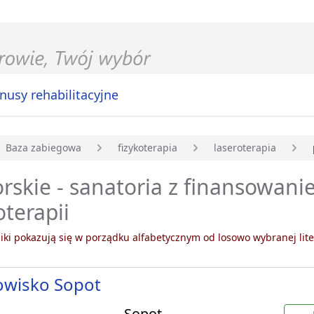
nusy rehabilitacyjne
Baza zabiegowa
fizykoterapia
laseroterapia
główna
skie - sanatoria z finansowan
oterapii
ki pokazują się w porządku alfabetycznym od losowo wybranej lite
owisko Sopot
Sopot