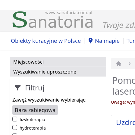
|
|
Obiekty kuracyjne w Polsce
Na mapie
Tur
Miejscowości
Strona 
Wyszukiwanie uproszczone
Pomor
Filtruj
laser
Zawęź wyszukiwanie wybierając:
Uwaga: wyni
Baza zabiegowa
fizykoterapia
Uzdr
hydroterapia