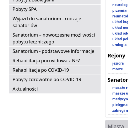
neurolog
Pobyty SPA
przemian
reumatol
Wyjazd do sanatorium - rodzaje
układ kr
sanatoriów
układ n
układ o
Sanatorium – nowoczesne możliwości
układ p
pobytu leczniczego
urologia
Sanatorium - podstawowe informacje
Rejony
Rehabilitacja pocovidowa z NFZ
jeziora
morze
Rehabilitacja po COVID-19
Pobyty zdrowotne po COVID-19
Sanator
masaże r
Aktualności
masaże u
medycyna
pielęgnac
zabiegi n
Miasta