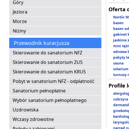
Góry
Oferta 
Jeziora
Nordic W
Morze
basen
basen so
Niziny
gabinet 
jaskinie
Przewodnik kuracjusza
mini tęż
odnowa b
Skierowanie do sanatorium NFZ
pobyty l
Skierowanie do sanatorium ZUS
sauna
solarium
Skierowanie do sanatorium KRUS
turnusy 
Pobyt w sanatorium NFZ - odpłatność
Profile 
Sanatorium pełnopłatne
alergolo
cukrzyca
Wybór sanatorium pełnopłatnego
dermatol
Uzdrowiska
ginekolo
kardiolo
Wczasy zdrowotne
laryngol
Pobyty z zabiegami
narząd r