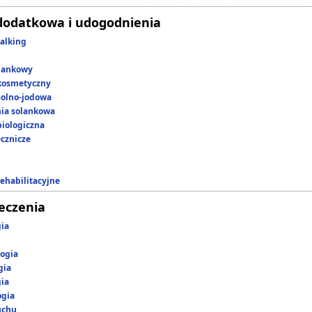
dodatkowa i udogodnienia
alking
lankowy
kosmetyczny
 solno-jodowa
nia solankowa
iologiczna
ecznicze
rehabilitacyjne
leczenia
gia
ogia
gia
gia
ogia
uchu