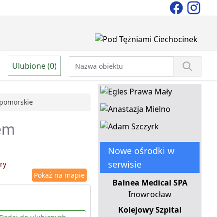
Ulubione (0)
pomorskie
iem
Nowe ośrodki w
serwisie
ry
Pokaż na mapie
Balnea Medical SPA
Inowrocław
Kolejowy Szpital