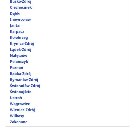
Busko-Zdrój
Ciechocinek
Dąbki
Inowrocław
Jantar
Karpacz
Kołobrzeg
Krynica-Zdrój
Lądek-Zdrój
Nałęczów
Polańczyk
Poznań
Rabka-Zdrój
Rymanów-Zdrój
Świeradów-Zdrój
Świnoujście
Ustroń
Wągrowiec
Wieniec-Zdrój
Wilkasy
Zakopane