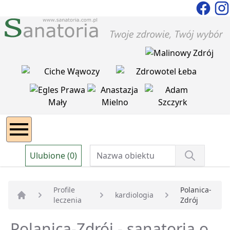
Ulubione (0)
Profile
Polanica-
kardiologia
leczenia
Zdrój
Strona główna
Polanica-Zdrój - sanatoria o