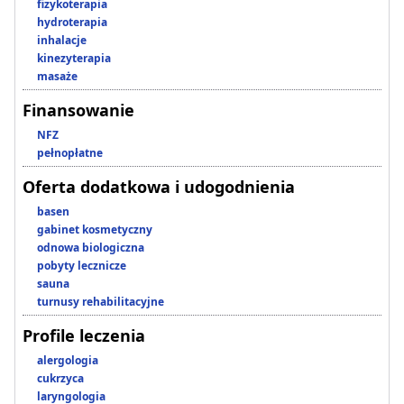
fizykoterapia
hydroterapia
inhalacje
kinezyterapia
masaże
Finansowanie
NFZ
pełnopłatne
Oferta dodatkowa i udogodnienia
basen
gabinet kosmetyczny
odnowa biologiczna
pobyty lecznicze
sauna
turnusy rehabilitacyjne
Profile leczenia
alergologia
cukrzyca
laryngologia