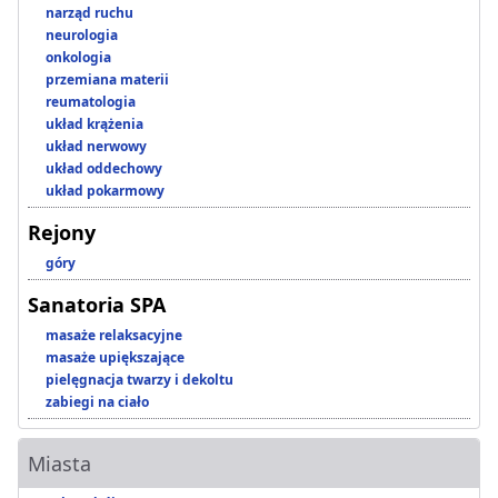
narząd ruchu
neurologia
onkologia
przemiana materii
reumatologia
układ krążenia
układ nerwowy
układ oddechowy
układ pokarmowy
Rejony
góry
Sanatoria SPA
masaże relaksacyjne
masaże upiększające
pielęgnacja twarzy i dekoltu
zabiegi na ciało
Miasta