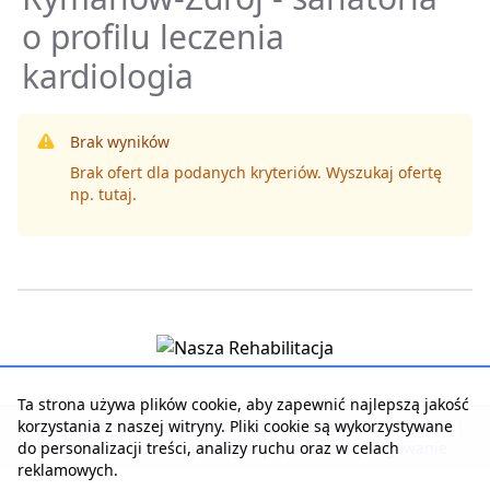
o profilu leczenia
kardiologia
Brak wyników
Brak ofert dla podanych kryteriów. Wyszukaj ofertę
np.
tutaj
.
Ta strona używa plików cookie, aby zapewnić najlepszą jakość
korzystania z naszej witryny. Pliki cookie są wykorzystywane
Strona główna
|
Kontakt z serwisem
|
Reklama w serwisie
|
do personalizacji treści, analizy ruchu oraz w celach
Regulamin serwisu
|
Polityka prywatności
|
Logowanie
reklamowych.