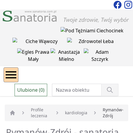
Ulubione (0)
Profile
Rymanów-
kardiologia
leczenia
Zdrój
Strona główna
Rymanów-Zdrój - sanatoria