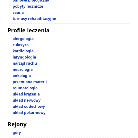
odnowa biologiczna
pobyty lecznicze
sauna
turnusy rehabilitacyjne
Profile leczenia
alergologia
cukrzyca
kardiologia
laryngologia
narząd ruchu
neurologia
onkologia
przemiana materii
reumatologia
układ krążenia
układ nerwowy
układ oddechowy
układ pokarmowy
Rejony
góry