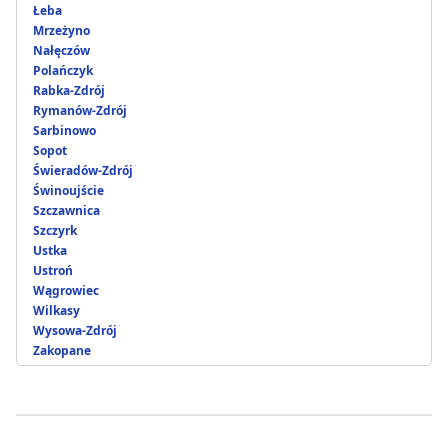
Łeba
Mrzeżyno
Nałęczów
Polańczyk
Rabka-Zdrój
Rymanów-Zdrój
Sarbinowo
Sopot
Świeradów-Zdrój
Świnoujście
Szczawnica
Szczyrk
Ustka
Ustroń
Wągrowiec
Wilkasy
Wysowa-Zdrój
Zakopane