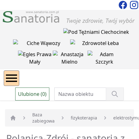
Ulubione (0)
Baza
fizykoterapia
elektrostym
zabiegowa
Strona główna
Polanica-Zdrój - sanatoria z