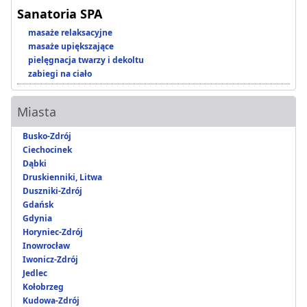
Sanatoria SPA
masaże relaksacyjne
masaże upiększające
pielęgnacja twarzy i dekoltu
zabiegi na ciało
Miasta
Busko-Zdrój
Ciechocinek
Dąbki
Druskienniki, Litwa
Duszniki-Zdrój
Gdańsk
Gdynia
Horyniec-Zdrój
Inowrocław
Iwonicz-Zdrój
Jedlec
Kołobrzeg
Kudowa-Zdrój