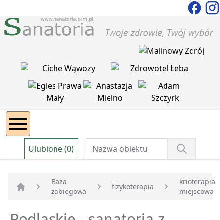
Ulubione (0)
Baza
krioterapia
fizykoterapia
zabiegowa
miejscowa
Strona główna
Podlaskie - sanatoria z