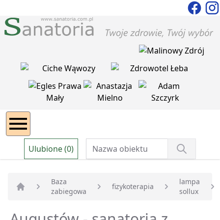
Ulubione (0)
Baza
lampa
fizykoterapia
zabiegowa
sollux
Strona główna
Augustów - sanatoria z