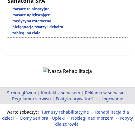
Sanatoria SPA
masaże relaksacyjne
masaże upiększające
medycyna estetyczna
pielęgnacja twarzy i dekoltu
zabiegi na ciało
Strona główna
|
Kontakt z serwisem
|
Reklama w serwisie
|
Regulamin serwisu
|
Polityka prywatności
|
Logowanie
Warto zobaczyć:
Turnusy rehabilitacyjne
-
Rehabilitacja dla
dzieci
-
Domy Seniora i Opieki
-
Noclegi nad morzem
-
Pobyty
dla zdrowia