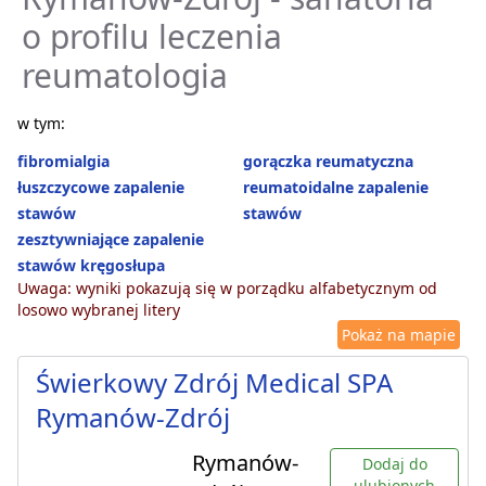
o profilu leczenia
reumatologia
w tym:
fibromialgia
gorączka reumatyczna
łuszczycowe zapalenie
reumatoidalne zapalenie
stawów
stawów
zesztywniające zapalenie
stawów kręgosłupa
Uwaga: wyniki pokazują się w porządku alfabetycznym od
losowo wybranej litery
Pokaż na mapie
Świerkowy Zdrój Medical SPA
Rymanów-Zdrój
Rymanów-
Dodaj do
ulubionych