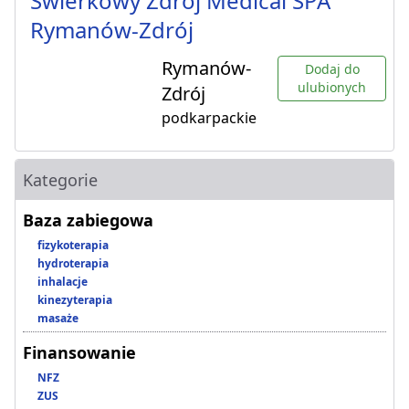
Świerkowy Zdrój Medical SPA
Rymanów-Zdrój
Rymanów-
Dodaj do
ulubionych
Zdrój
podkarpackie
Kategorie
Baza zabiegowa
fizykoterapia
hydroterapia
inhalacje
kinezyterapia
masaże
Finansowanie
NFZ
ZUS