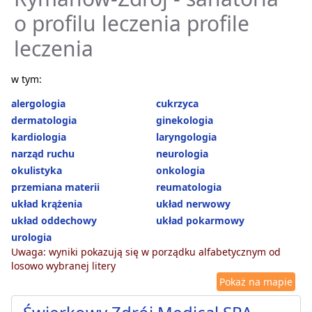
o profilu leczenia profile
leczenia
w tym:
alergologia
cukrzyca
dermatologia
ginekologia
kardiologia
laryngologia
narząd ruchu
neurologia
okulistyka
onkologia
przemiana materii
reumatologia
układ krążenia
układ nerwowy
układ oddechowy
układ pokarmowy
urologia
Uwaga: wyniki pokazują się w porządku alfabetycznym od
losowo wybranej litery
Pokaż na mapie