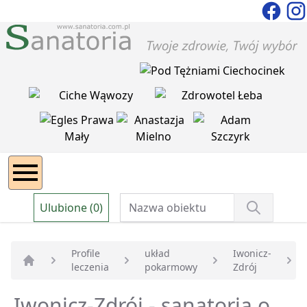
Ulubione (0)
Profile
układ
Iwonicz-
leczenia
pokarmowy
Zdrój
Strona główna
Iwonicz-Zdrój - sanatoria o