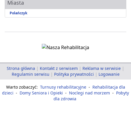
Miasta
Polańczyk
Strona główna
|
Kontakt z serwisem
|
Reklama w serwisie
|
Regulamin serwisu
|
Polityka prywatności
|
Logowanie
Warto zobaczyć:
Turnusy rehabilitacyjne
-
Rehabilitacja dla
dzieci
-
Domy Seniora i Opieki
-
Noclegi nad morzem
-
Pobyty
dla zdrowia