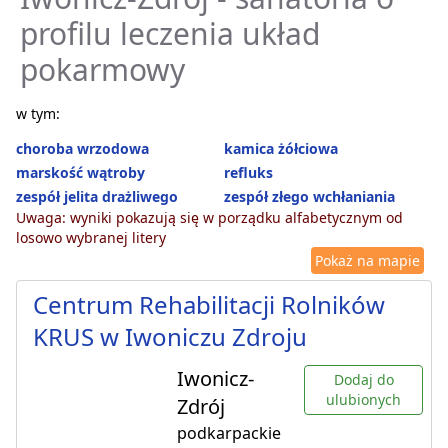
profilu leczenia układ
pokarmowy
w tym:
choroba wrzodowa
kamica żółciowa
marskość wątroby
refluks
zespół jelita drażliwego
zespół złego wchłaniania
Uwaga: wyniki pokazują się w porządku alfabetycznym od
losowo wybranej litery
Pokaż na mapie
Centrum Rehabilitacji Rolników
KRUS w Iwoniczu Zdroju
Iwonicz-
Dodaj do
ulubionych
Zdrój
podkarpackie