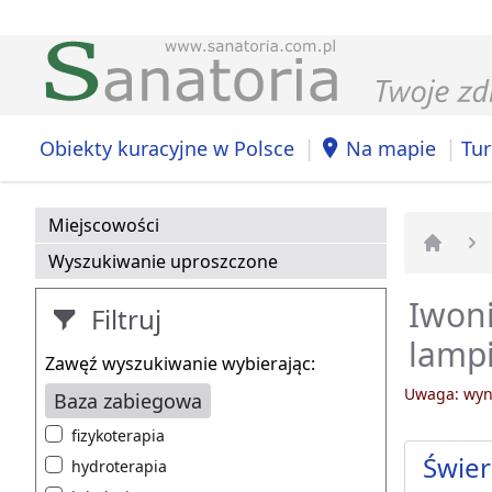
|
|
Obiekty kuracyjne w Polsce
Na mapie
Tur
Miejscowości
Wyszukiwanie uproszczone
Strona 
Iwoni
Filtruj
lampi
Zawęź wyszukiwanie wybierając:
Uwaga: wyni
Baza zabiegowa
fizykoterapia
Świer
hydroterapia