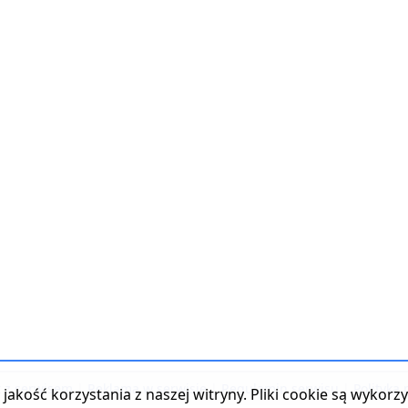
t z serwisem
|
Reklama w serwisie
|
Regulamin serwisu
|
Polityka
jakość korzystania z naszej witryny. Pliki cookie są wykor