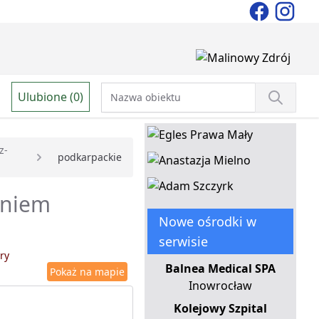
Ulubione (0)
z-
podkarpackie
aniem
Nowe ośrodki w
serwisie
ry
Balnea Medical SPA
Pokaż na mapie
Inowrocław
Kolejowy Szpital