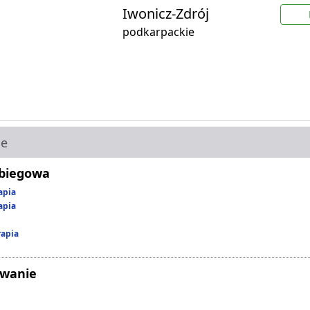
Iwonicz-Zdrój
podkarpackie
ie
abiegowa
apia
apia
rapia
owanie