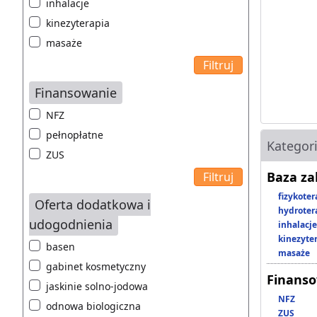
inhalacje
kinezyterapia
masaże
Finansowanie
NFZ
pełnopłatne
Kategor
ZUS
Baza z
fizykoter
Oferta dodatkowa i
hydroter
udogodnienia
inhalacje
kinezyte
basen
masaże
gabinet kosmetyczny
Finans
jaskinie solno-jodowa
NFZ
odnowa biologiczna
ZUS