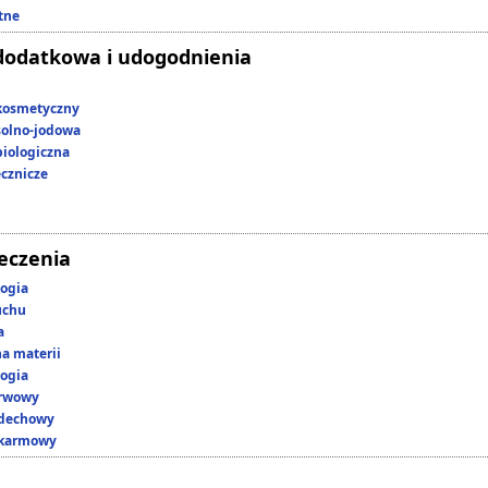
tne
dodatkowa i udogodnienia
kosmetyczny
 solno-jodowa
iologiczna
ecznicze
leczenia
ogia
uchu
a
a materii
ogia
erwowy
ddechowy
okarmowy