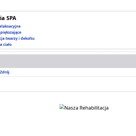
ia SPA
elaksacyjne
piększające
ja twarzy i dekoltu
a ciało
Zdrój