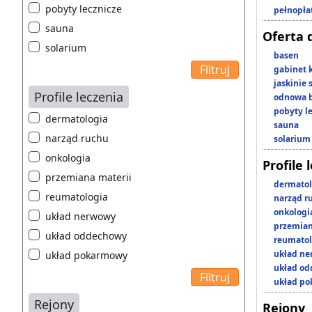
pobyty lecznicze
pełnopła
sauna
Oferta 
solarium
basen
gabinet 
jaskinie
Profile leczenia
odnowa b
pobyty l
dermatologia
sauna
narząd ruchu
solarium
onkologia
Profile 
przemiana materii
dermatol
reumatologia
narząd r
onkologi
układ nerwowy
przemian
układ oddechowy
reumatol
układ n
układ pokarmowy
układ o
układ p
Rejony
Rejony