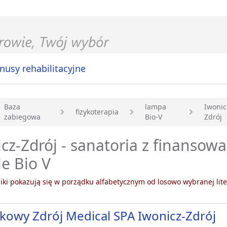
nusy rehabilitacyjne
Baza
lampa
Iwonic
fizykoterapia
zabiegowa
Bio-V
Zdrój
główna
cz-Zdrój - sanatoria z finansow
e Bio V
ki pokazują się w porządku alfabetycznym od losowo wybranej lite
kowy Zdrój Medical SPA Iwonicz-Zdrój