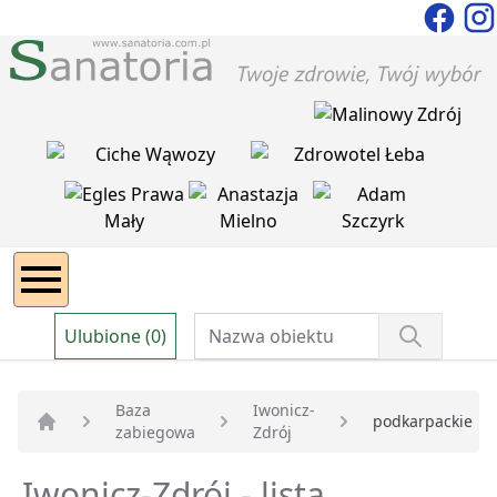
Ulubione (0)
Baza
Iwonicz-
podkarpackie
zabiegowa
Zdrój
Strona główna
Iwonicz-Zdrój - lista