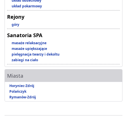
układ oddechowy
układ pokarmowy
Rejony
góry
Sanatoria SPA
masaże relaksacyjne
masaże upiększające
pielęgnacja twarzy i dekoltu
zabiegi na ciało
Miasta
Horyniec-Zdrój
Polańczyk
Rymanów-Zdrój