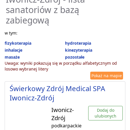
sanatoriów z bazą
zabiegową
w tym:
fizykoterapia
hydroterapia
inhalacje
kinezyterapia
masaże
pozostałe
Uwaga: wyniki pokazują się w porządku alfabetycznym od
losowo wybranej litery
Pokaż na mapie
Świerkowy Zdrój Medical SPA
Iwonicz-Zdrój
Iwonicz-
Dodaj do
ulubionych
Zdrój
podkarpackie