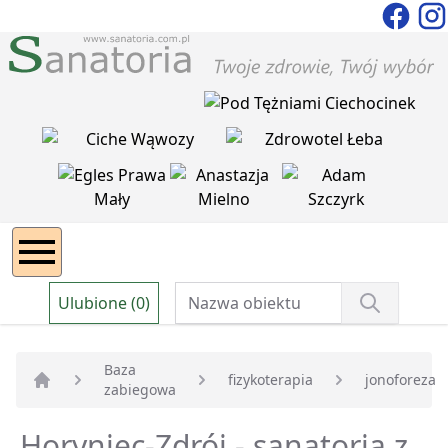
Ulubione (0)
Baza
fizykoterapia
jonoforeza
zabiegowa
Strona główna
Horyniec-Zdrój - sanatoria z