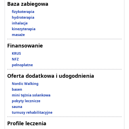
Baza zabiegowa
fizykoterapia
hydroterapia
inhalacje
kinezyterapia
masaże
Finansowanie
KRUS
NFZ
pełnopłatne
Oferta dodatkowa i udogodnienia
Nordic Walking
basen
mini tężnia solankowa
pobyty lecznicze
sauna
turnusy rehabilitacyjne
Profile leczenia