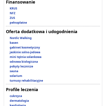
Finansowanie
KRUS
NFZ
ZUS
pełnopłatne
Oferta dodatkowa i udogodnienia
Nordic Walking
basen
gabinet kosmetyczny
jaskinie solno-jodowa
mini tężnia solankowa
odnowa biologiczna
pobyty lecznicze
sauna
solarium
turnusy rehabilitacyjne
Profile leczenia
cukrzyca
dermatologia
kardiologia