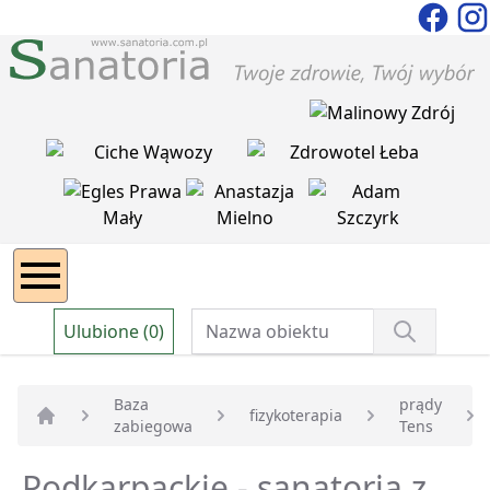
Ulubione (0)
Baza
prądy
fizykoterapia
zabiegowa
Tens
Strona główna
Podkarpackie - sanatoria z