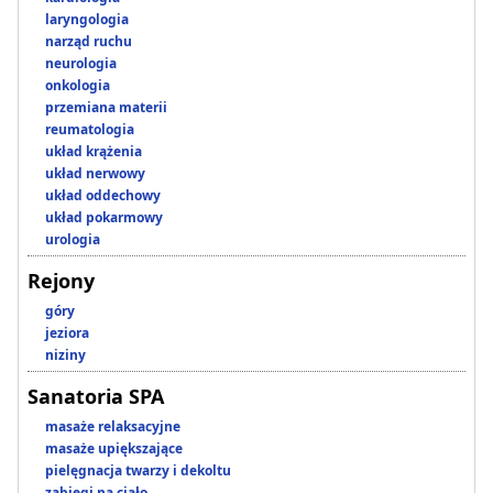
laryngologia
narząd ruchu
neurologia
onkologia
przemiana materii
reumatologia
układ krążenia
układ nerwowy
układ oddechowy
układ pokarmowy
urologia
Rejony
góry
jeziora
niziny
Sanatoria SPA
masaże relaksacyjne
masaże upiększające
pielęgnacja twarzy i dekoltu
zabiegi na ciało