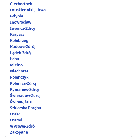
Ciechocinek
Druskienniki, Litwa
Gdynia
Inowrocław
Iwonicz-Zdrój
Karpacz
Kołobrzeg
Kudowa-Zdrój
Lądek-Zdrój
Łeba
Mielno
Niechorze
Polańczyk
Polanica-Zdrój
Rymanów-Zdrój
Świeradów-Zdrój
Świnoujście
Szklarska Poręba
Ustka
Ustroń
Wysowa-Zdrój
Zakopane