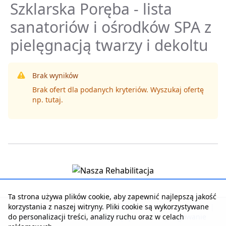
Szklarska Poręba - lista
sanatoriów i ośrodków SPA z
pielęgnacją twarzy i dekoltu
Brak wyników
Brak ofert dla podanych kryteriów. Wyszukaj ofertę
np.
tutaj
.
Ta strona używa plików cookie, aby zapewnić najlepszą jakość
korzystania z naszej witryny. Pliki cookie są wykorzystywane
Strona główna
|
Kontakt z serwisem
|
Reklama w serwisie
|
do personalizacji treści, analizy ruchu oraz w celach
Regulamin serwisu
|
Polityka prywatności
|
Logowanie