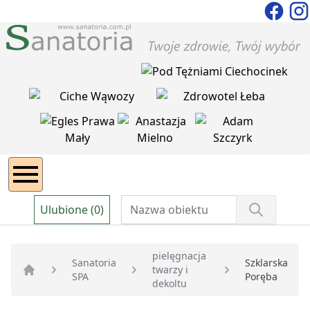
Ulubione (0)
pielęgnacja
Sanatoria
Szklarska
twarzy i
SPA
Poręba
Strona główna
dekoltu