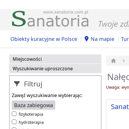
|
|
Obiekty kuracyjne w Polsce
Na mapie
Tur
Miejscowości
Strona 
Wyszukiwanie uproszczone
Nałęc
Filtruj
Uwaga: wyni
Zawęź wyszukiwanie wybierając:
Baza zabiegowa
Sana
fizykoterapia
hydroterapia