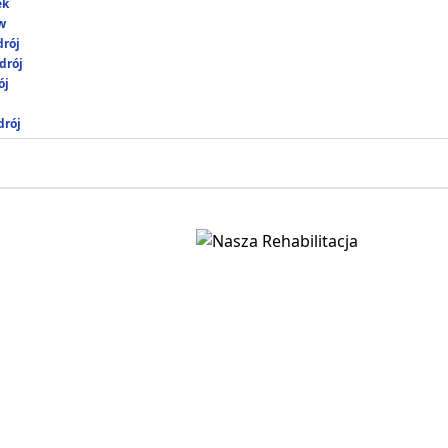
ek
w
rój
drój
ój
rój