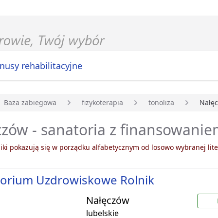
nusy rehabilitacyjne
Baza zabiegowa
fizykoterapia
tonoliza
Nałę
główna
zów - sanatoria z finansowaniem
ki pokazują się w porządku alfabetycznym od losowo wybranej lite
torium Uzdrowiskowe Rolnik
Nałęczów
lubelskie