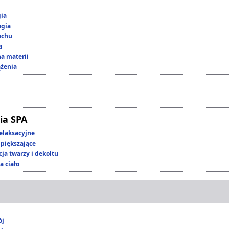
gia
ogia
uchu
a
a materii
ążenia
ia SPA
elaksacyjne
piększające
ja twarzy i dekoltu
a ciało
ój