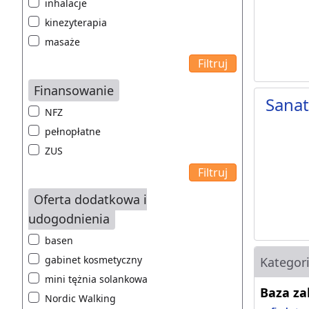
inhalacje
kinezyterapia
masaże
Finansowanie
Sana
NFZ
pełnopłatne
ZUS
Oferta dodatkowa i
udogodnienia
basen
gabinet kosmetyczny
Kategor
mini tężnia solankowa
Baza z
Nordic Walking