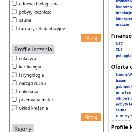
fizykoter
odnowa biologiczna
hydroter
pobyty lecznicze
inhalacje
kinezyte
sauna
masaże
turnusy rehabilitacyjne
Finans
NFZ
Profile leczenia
ZUS
pełnopła
cukrzyca
Oferta 
kardiologia
laryngologia
Nordic W
basen
narząd ruchu
gabinet 
onkologia
mini tęż
odnowa b
przemiana materii
pobyty l
układ krążenia
sauna
turnusy 
Profile 
Rejony