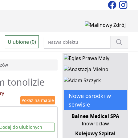
Ulubione (0)
czów
 tonolizie
ry
Nowe ośrodki w
Pokaż na mapie
serwisie
Balnea Medical SPA
Inowrocław
Dodaj do ulubionych
Kolejowy Szpital