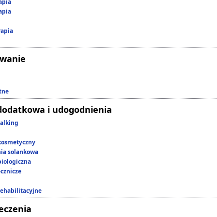
apia
apia
rapia
owanie
tne
dodatkowa i udogodnienia
alking
kosmetyczny
nia solankowa
iologiczna
ecznicze
rehabilitacyjne
leczenia