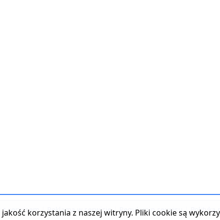
t z serwisem
|
Reklama w serwisie
|
Regulamin serwisu
|
Polityka
jakość korzystania z naszej witryny. Pliki cookie są wykor