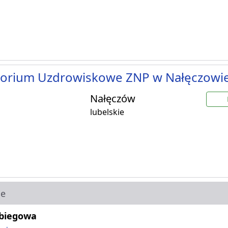
torium Uzdrowiskowe ZNP w Nałęczowi
Nałęczów
lubelskie
ie
abiegowa