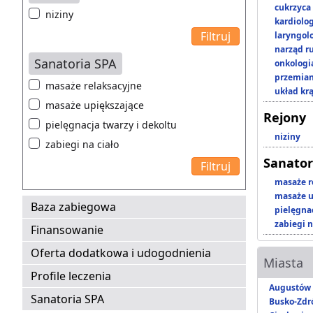
cukrzyca
niziny
kardiolo
laryngol
narząd r
Sanatoria SPA
onkologi
przemian
masaże relaksacyjne
układ kr
masaże upiększające
Rejony
pielęgnacja twarzy i dekoltu
niziny
zabiegi na ciało
Sanator
masaże r
masaże u
Baza zabiegowa
pielęgnac
zabiegi n
Finansowanie
Oferta dodatkowa i udogodnienia
Miasta
Profile leczenia
Augustów
Sanatoria SPA
Busko-Zdr