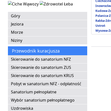
Ciechocin
Inowrocła
Kudowa-Zd
Góry
Polanica-Z
Rabka-Zdr
Jeziora
Ustroń
Wysowa-Zd
Morze
Niziny
Przewodnik kuracjusza
Skierowanie do sanatorium NFZ
Skierowanie do sanatorium ZUS
Skierowanie do sanatorium KRUS
Pobyt w sanatorium NFZ - odpłatność
Sanatorium pełnopłatne
Wybór sanatorium pełnopłatnego
Uzdrowiska