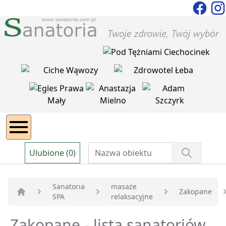
Ulubione (0)
Sanatoria
masaże
Zakopane
SPA
relaksacyjne
Strona główna
Zakopane - lista sanatoriów