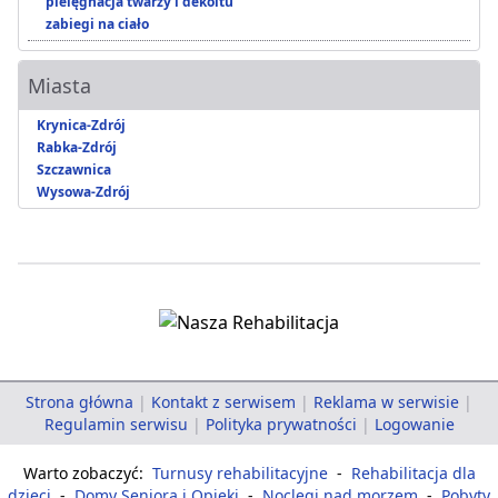
pielęgnacja twarzy i dekoltu
zabiegi na ciało
Miasta
Krynica-Zdrój
Rabka-Zdrój
Szczawnica
Wysowa-Zdrój
Strona główna
|
Kontakt z serwisem
|
Reklama w serwisie
|
Regulamin serwisu
|
Polityka prywatności
|
Logowanie
Warto zobaczyć:
Turnusy rehabilitacyjne
-
Rehabilitacja dla
dzieci
-
Domy Seniora i Opieki
-
Noclegi nad morzem
-
Pobyty