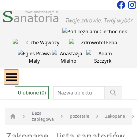
Ulubione (0)
Baza
pozostałe
Zakopane
zabiegowa
Strona główna
Zakopane - lista sanatoriów