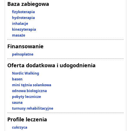
Baza zabiegowa
fizykoterapia
hydroterapia
inhalacje
kinezyterapia
masaże
Finansowanie
pełnopłatne
Oferta dodatkowa i udogodnienia
Nordic Walking
basen
mini tężnia solankowa
odnowa biologiczna
pobyty lecznicze
sauna
turnusy rehabilitacyjne
Profile leczenia
cukrzyca