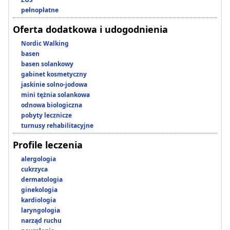
pełnopłatne
Oferta dodatkowa i udogodnienia
Nordic Walking
basen
basen solankowy
gabinet kosmetyczny
jaskinie solno-jodowa
mini tężnia solankowa
odnowa biologiczna
pobyty lecznicze
turnusy rehabilitacyjne
Profile leczenia
alergologia
cukrzyca
dermatologia
ginekologia
kardiologia
laryngologia
narząd ruchu