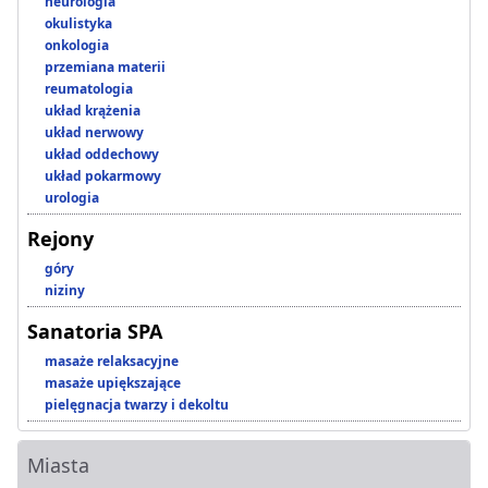
neurologia
okulistyka
onkologia
przemiana materii
reumatologia
układ krążenia
układ nerwowy
układ oddechowy
układ pokarmowy
urologia
Rejony
góry
niziny
Sanatoria SPA
masaże relaksacyjne
masaże upiększające
pielęgnacja twarzy i dekoltu
Miasta