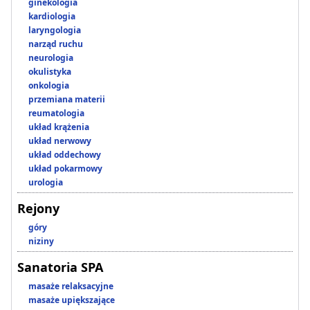
ginekologia
kardiologia
laryngologia
narząd ruchu
neurologia
okulistyka
onkologia
przemiana materii
reumatologia
układ krążenia
układ nerwowy
układ oddechowy
układ pokarmowy
urologia
Rejony
góry
niziny
Sanatoria SPA
masaże relaksacyjne
masaże upiększające