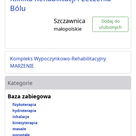
Bólu
Szczawnica
Dodaj do
ulubionych
małopolskie
Kompleks Wypoczynkowo-Rehabilitacyjny
MARZENIE
Kategorie
Baza zabiegowa
fizykoterapia
hydroterapia
inhalacje
kinezyterapia
masaże
pozostałe