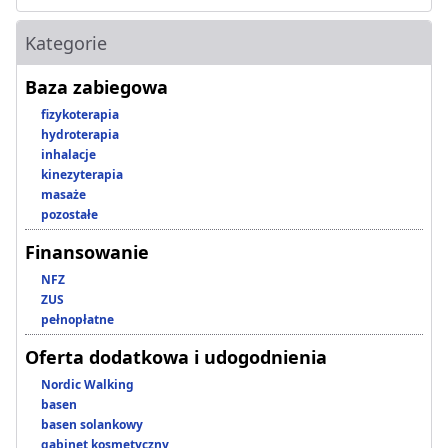
Kategorie
Baza zabiegowa
fizykoterapia
hydroterapia
inhalacje
kinezyterapia
masaże
pozostałe
Finansowanie
NFZ
ZUS
pełnopłatne
Oferta dodatkowa i udogodnienia
Nordic Walking
basen
basen solankowy
gabinet kosmetyczny