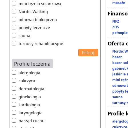
masaże
mini tężnia solankowa
Nordic Walking
Finans
odnowa biologiczna
NFZ
ZUS
pobyty lecznicze
pełnopła
sauna
Oferta 
turnusy rehabilitacyjne
Nordic W
basen
Profile leczenia
basen so
gabinet 
alergologia
jaskinie
mini tęż
cukrzyca
odnowa b
dermatologia
pobyty l
ginekologia
sauna
turnusy 
kardiologia
laryngologia
Profile 
narząd ruchu
alergolo
cukrzyca