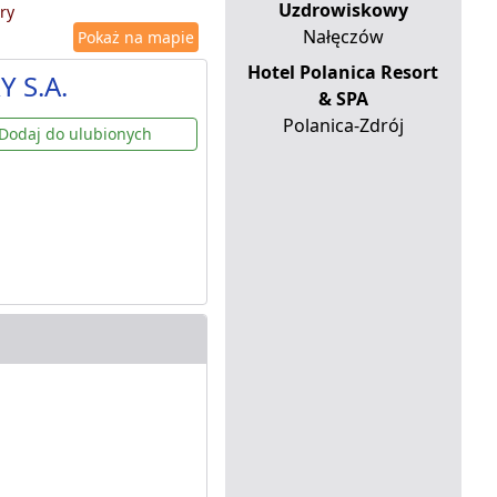
Uzdrowiskowy
ry
Nałęczów
Pokaż na mapie
Hotel Polanica Resort
Y S.A.
& SPA
Polanica-Zdrój
Dodaj do ulubionych