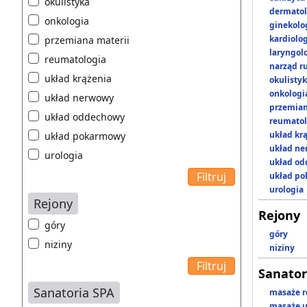
okulistyka
dermatol
onkologia
ginekolo
kardiolo
przemiana materii
laryngol
reumatologia
narząd r
układ krążenia
okulisty
onkologi
układ nerwowy
przemian
układ oddechowy
reumatol
układ kr
układ pokarmowy
układ n
urologia
układ o
układ p
urologia
Rejony
Rejony
góry
góry
niziny
niziny
Sanator
Sanatoria SPA
masaże r
masaże u