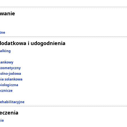
owanie
tne
dodatkowa i udogodnienia
alking
lankowy
kosmetyczny
 solno-jodowa
nia solankowa
iologiczna
ecznicze
rehabilitacyjne
leczenia
gia