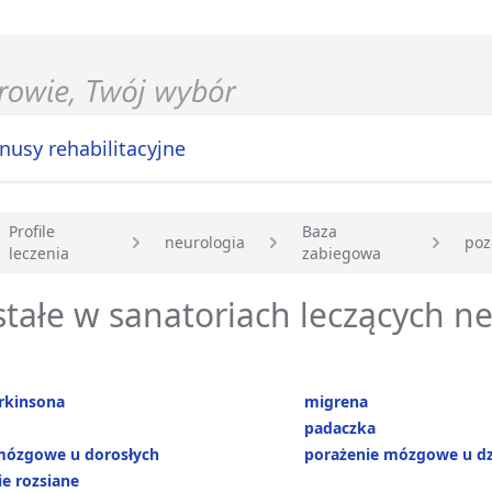
nusy rehabilitacyjne
Profile
Baza
neurologia
poz
leczenia
zabiegowa
główna
tałe w sanatoriach leczących ne
rkinsona
migrena
padaczka
mózgowe u dorosłych
porażenie mózgowe u dz
e rozsiane