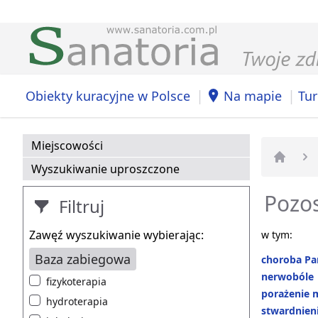
|
|
Obiekty kuracyjne w Polsce
Na mapie
Tur
Miejscowości
Wyszukiwanie uproszczone
Strona 
Pozos
Filtruj
Zawęź wyszukiwanie wybierając:
w tym:
Baza zabiegowa
choroba Pa
nerwobóle
fizykoterapia
porażenie 
hydroterapia
stwardnieni