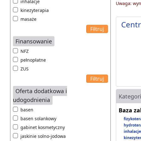
inhalacje
Uwaga: wyni
kinezyterapia
masaże
Centr
Finansowanie
NFZ
pełnopłatne
ZUS
Oferta dodatkowa i
Kategor
udogodnienia
Baza z
basen
basen solankowy
fizykoter
hydroter
gabinet kosmetyczny
inhalacje
jaskinie solno-jodowa
kinezyte