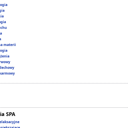
ogia
gia
gia
ogia
uchu
ka
a
a materii
ogia
ążenia
erwowy
ddechowy
okarmowy
ia SPA
elaksacyjne
piększające