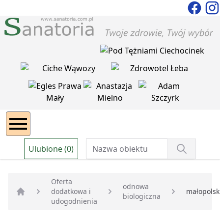
Ulubione (0)
Oferta
odnowa
dodatkowa i
małopolsk
biologiczna
Strona główna
udogodnienia