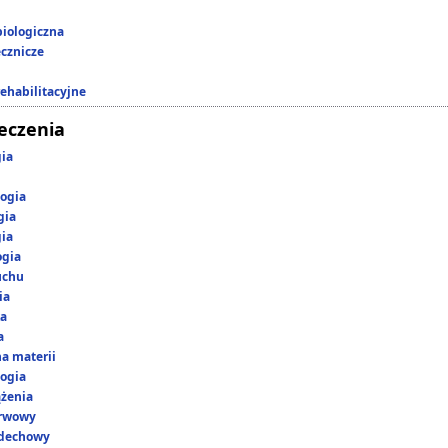
iologiczna
ecznicze
rehabilitacyjne
leczenia
gia
ogia
gia
gia
ogia
uchu
ia
ka
a
a materii
ogia
ążenia
erwowy
ddechowy