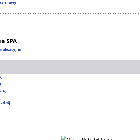
okarmowy
ia SPA
elaksacyjne
ój
a
rój
-Zdrój