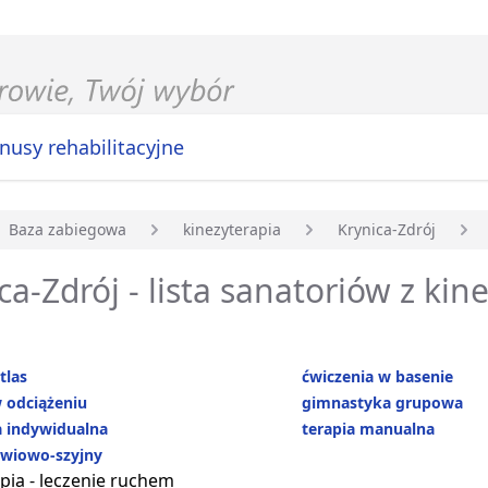
nusy rehabilitacyjne
Baza zabiegowa
kinezyterapia
Krynica-Zdrój
główna
ca-Zdrój - lista sanatoriów z kin
tlas
ćwiczenia w basenie
 odciążeniu
gimnastyka grupowa
 indywidualna
terapia manualna
źwiowo-szyjny
pia - leczenie ruchem