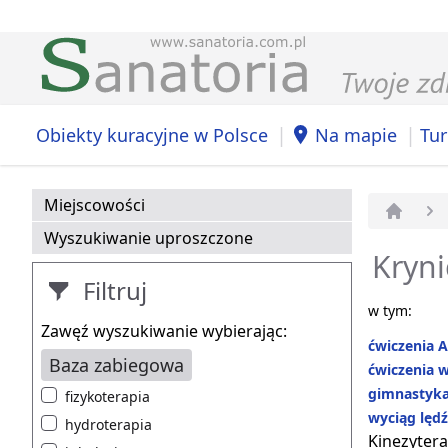
|
|
Obiekty kuracyjne w Polsce
Na mapie
Tur
Miejscowości
Strona 
Wyszukiwanie uproszczone
Kryni
Filtruj
w tym:
Zawęź wyszukiwanie wybierając:
ćwiczenia A
Baza zabiegowa
ćwiczenia w
gimnastyka
fizykoterapia
wyciąg lęd
hydroterapia
Kinezytera