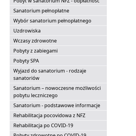
Pobyt w sanatorium NFZ - odpłatność
Sanatorium pełnopłatne
Wybór sanatorium pełnopłatnego
Uzdrowiska
Wczasy zdrowotne
Pobyty z zabiegami
Pobyty SPA
Wyjazd do sanatorium - rodzaje
sanatoriów
Sanatorium – nowoczesne możliwości
pobytu leczniczego
Sanatorium - podstawowe informacje
Rehabilitacja pocovidowa z NFZ
Rehabilitacja po COVID-19
Pobyty zdrowotne po COVID-19