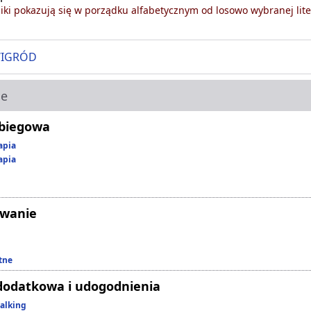
ki pokazują się w porządku alfabetycznym od losowo wybranej lite
WIGRÓD
ie
abiegowa
apia
apia
owanie
tne
dodatkowa i udogodnienia
alking