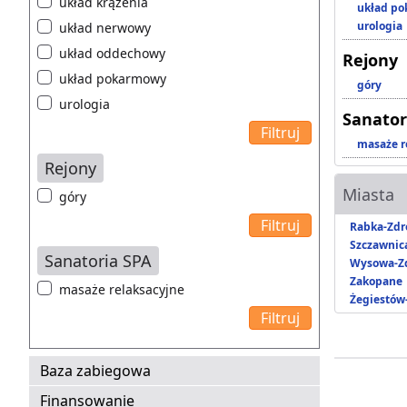
układ krążenia
układ p
urologia
układ nerwowy
układ oddechowy
Rejony
układ pokarmowy
góry
urologia
Sanator
masaże r
Rejony
Miasta
góry
Rabka-Zdr
Szczawnic
Sanatoria SPA
Wysowa-Zd
Zakopane
masaże relaksacyjne
Żegiestów
Baza zabiegowa
Finansowanie