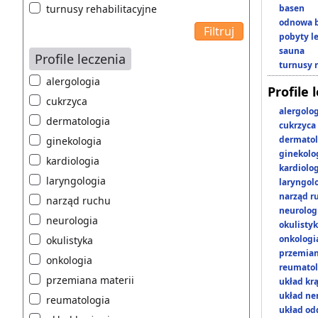
turnusy rehabilitacyjne
basen
odnowa b
pobyty l
sauna
Profile leczenia
turnusy 
alergologia
Profile 
cukrzyca
alergolo
dermatologia
cukrzyca
dermatol
ginekologia
ginekolo
kardiologia
kardiolo
laryngologia
laryngol
narząd r
narząd ruchu
neurolog
neurologia
okulisty
onkologi
okulistyka
przemian
onkologia
reumatol
przemiana materii
układ kr
układ n
reumatologia
układ o