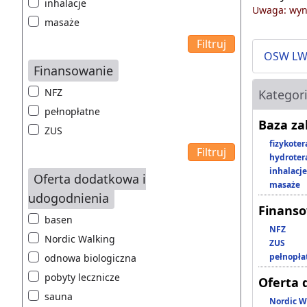
inhalacje
Uwaga: wyni
masaże
OSW L
Finansowanie
NFZ
Kategor
pełnopłatne
Baza z
ZUS
fizykoter
hydroter
inhalacje
Oferta dodatkowa i
masaże
udogodnienia
Finans
basen
NFZ
Nordic Walking
ZUS
pełnopła
odnowa biologiczna
pobyty lecznicze
Oferta 
sauna
Nordic W