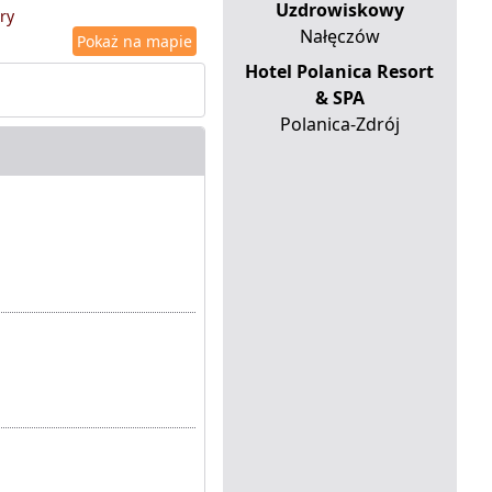
Uzdrowiskowy
ry
Nałęczów
Pokaż na mapie
Hotel Polanica Resort
& SPA
Polanica-Zdrój