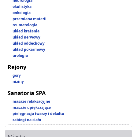
neurologia
okulistyka
onkologia
przemiana materii
reumatologia
układ krążenia
układ nerwowy
układ oddechowy
układ pokarmowy
urologia
Rejony
góry
niziny
Sanatoria SPA
masaże relaksacyjne
masaże upiększające
pielęgnacja twarzy i dekoltu
zabiegi na ciało
Miasta