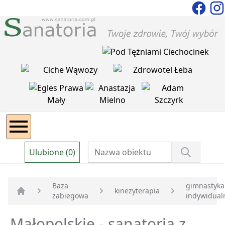
Ulubione (0)
Baza
gimnastyka
kinezyterapia
zabiegowa
indywidual
Strona główna
Małopolskie - sanatoria z