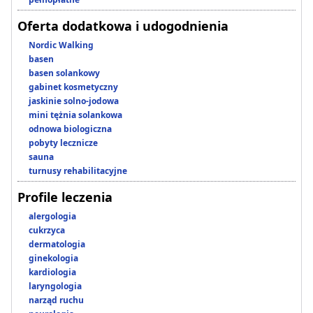
Oferta dodatkowa i udogodnienia
Nordic Walking
basen
basen solankowy
gabinet kosmetyczny
jaskinie solno-jodowa
mini tężnia solankowa
odnowa biologiczna
pobyty lecznicze
sauna
turnusy rehabilitacyjne
Profile leczenia
alergologia
cukrzyca
dermatologia
ginekologia
kardiologia
laryngologia
narząd ruchu