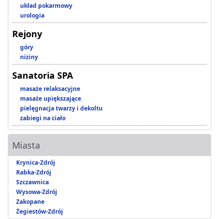
układ pokarmowy
urologia
Rejony
góry
niziny
Sanatoria SPA
masaże relaksacyjne
masaże upiększające
pielęgnacja twarzy i dekoltu
zabiegi na ciało
Miasta
Krynica-Zdrój
Rabka-Zdrój
Szczawnica
Wysowa-Zdrój
Zakopane
Żegiestów-Zdrój