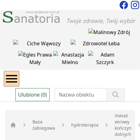
Ulubione (0)
masaż
Baza
wirowy
hydroterapia
zabiegowa
kończyn
Strona główna
dolnych