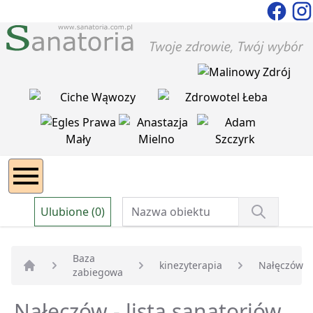
Ulubione (0)
Baza
kinezyterapia
Nałęczów
zabiegowa
Strona główna
Nałęczów - lista sanatoriów