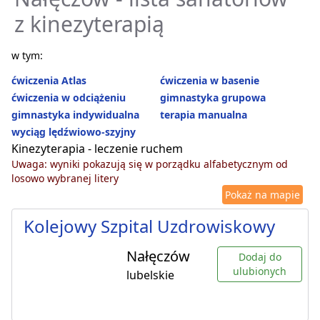
z kinezyterapią
w tym:
ćwiczenia Atlas
ćwiczenia w basenie
ćwiczenia w odciążeniu
gimnastyka grupowa
gimnastyka indywidualna
terapia manualna
wyciąg lędźwiowo-szyjny
Kinezyterapia - leczenie ruchem
Uwaga: wyniki pokazują się w porządku alfabetycznym od
losowo wybranej litery
Pokaż na mapie
Kolejowy Szpital Uzdrowiskowy
Nałęczów
Dodaj do
ulubionych
lubelskie