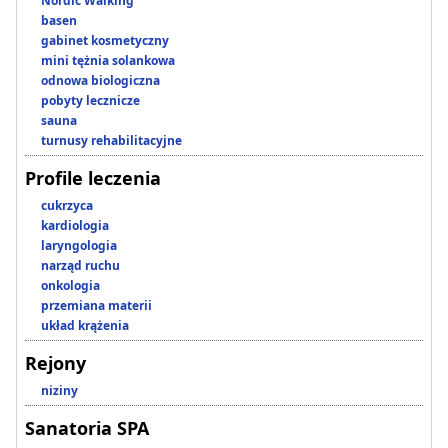
Nordic Walking
basen
gabinet kosmetyczny
mini tężnia solankowa
odnowa biologiczna
pobyty lecznicze
sauna
turnusy rehabilitacyjne
Profile leczenia
cukrzyca
kardiologia
laryngologia
narząd ruchu
onkologia
przemiana materii
układ krążenia
Rejony
niziny
Sanatoria SPA