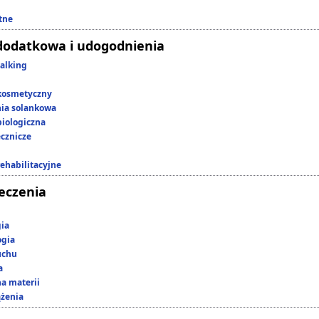
tne
dodatkowa i udogodnienia
alking
kosmetyczny
nia solankowa
iologiczna
ecznicze
rehabilitacyjne
leczenia
gia
ogia
uchu
a
a materii
ążenia