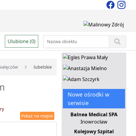
Ulubione (0)
Nałęczów
lubelskie
em
Nowe ośrodki w
serwisie
ry
Balnea Medical SPA
Pokaż na mapie
Inowrocław
Kolejowy Szpital