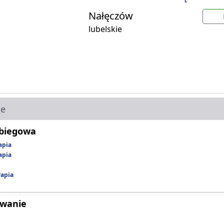
Nałęczów
lubelskie
ie
abiegowa
apia
apia
rapia
owanie