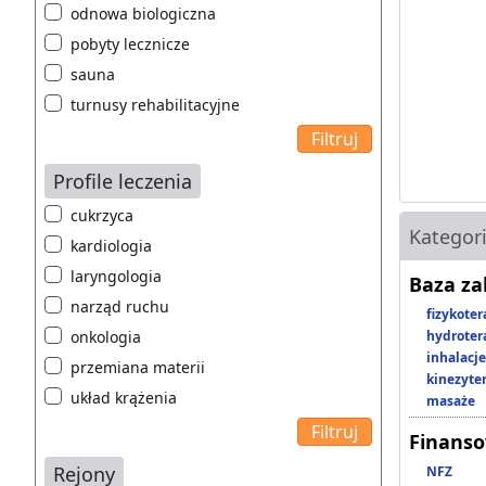
odnowa biologiczna
pobyty lecznicze
sauna
turnusy rehabilitacyjne
Profile leczenia
cukrzyca
Kategor
kardiologia
laryngologia
Baza z
narząd ruchu
fizykoter
onkologia
hydroter
inhalacje
przemiana materii
kinezyte
układ krążenia
masaże
Finans
Rejony
NFZ