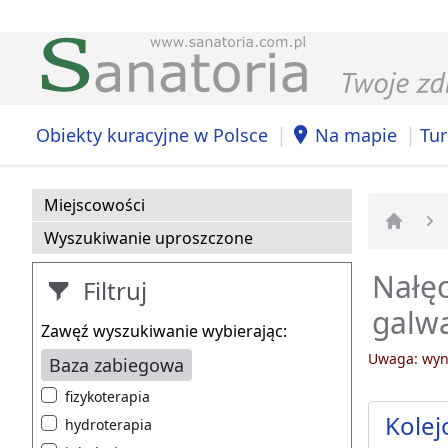
|
|
Obiekty kuracyjne w Polsce
Na mapie
Tur
Miejscowości
Wyszukiwanie uproszczone
Strona 
Nałęc
Filtruj
galwa
Zawęź wyszukiwanie wybierając:
Uwaga: wyni
Baza zabiegowa
fizykoterapia
Kolej
hydroterapia