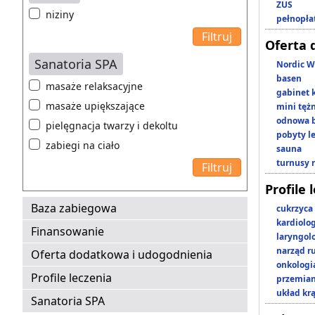
ZUS
niziny
pełnopła
Oferta 
Sanatoria SPA
Nordic W
basen
masaże relaksacyjne
gabinet 
masaże upiększające
mini tęż
odnowa b
pielęgnacja twarzy i dekoltu
pobyty l
zabiegi na ciało
sauna
turnusy 
Profile 
Baza zabiegowa
cukrzyca
kardiolo
Finansowanie
laryngol
narząd r
Oferta dodatkowa i udogodnienia
onkologi
Profile leczenia
przemian
układ kr
Sanatoria SPA