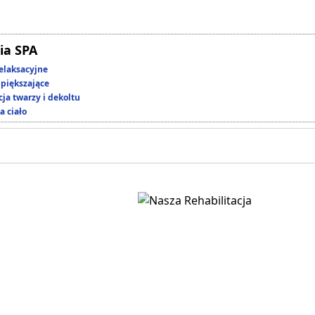
ia SPA
elaksacyjne
piększające
ja twarzy i dekoltu
a ciało