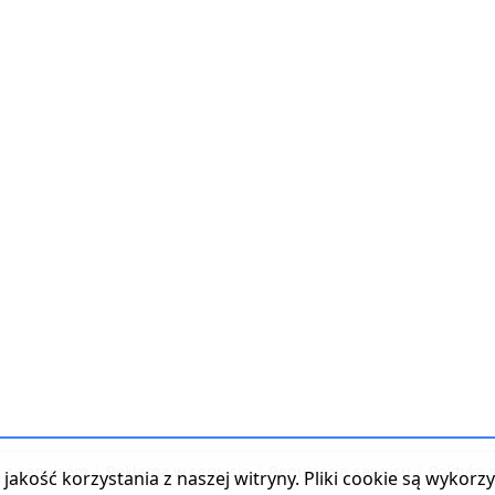
t z serwisem
|
Reklama w serwisie
|
Regulamin serwisu
|
Polityka
jakość korzystania z naszej witryny. Pliki cookie są wykor