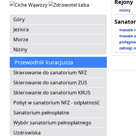
Rejony
niziny
Góry
Sanator
Jeziora
masaże r
masaże u
Morze
pielęgnac
zabiegi n
Niziny
Przewodnik kuracjusza
Skierowanie do sanatorium NFZ
Skierowanie do sanatorium ZUS
Skierowanie do sanatorium KRUS
Pobyt w sanatorium NFZ - odpłatność
Sanatorium pełnopłatne
Wybór sanatorium pełnopłatnego
Uzdrowiska