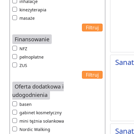
inhalacje
kinezyterapia
masaże
Finansowanie
NFZ
pełnopłatne
Sana
ZUS
Oferta dodatkowa i
udogodnienia
basen
gabinet kosmetyczny
mini tężnia solankowa
Sana
Nordic Walking