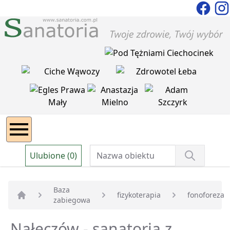
Ulubione (0)
Baza
fizykoterapia
fonoforeza
zabiegowa
Strona główna
Nałęczów - sanatoria z