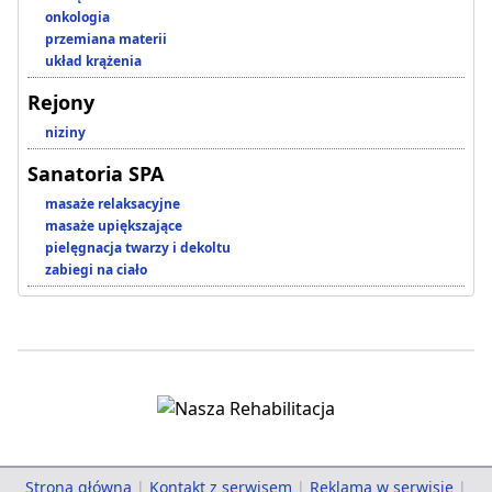
onkologia
przemiana materii
układ krążenia
Rejony
niziny
Sanatoria SPA
masaże relaksacyjne
masaże upiększające
pielęgnacja twarzy i dekoltu
zabiegi na ciało
Strona główna
|
Kontakt z serwisem
|
Reklama w serwisie
|