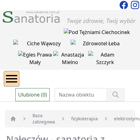
Ulubione (0)
Baza
fizykoterapia
elektrostym
zabiegowa
Strona główna
Nałęczów - sanatoria z