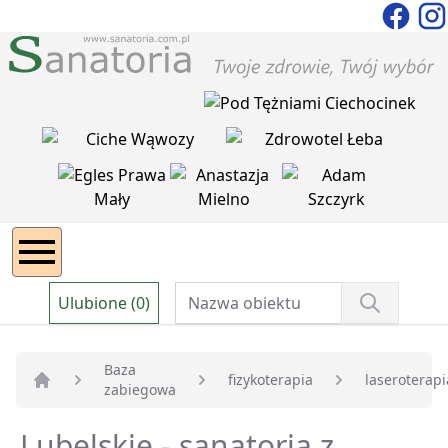
Ulubione (0)
Baza
fizykoterapia
laseroterapi
zabiegowa
Strona główna
Lubelskie - sanatoria z