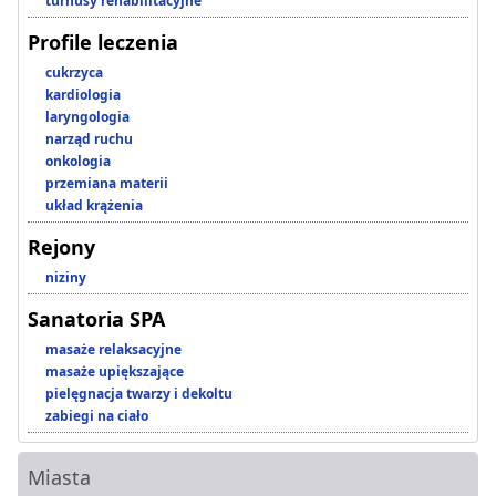
turnusy rehabilitacyjne
Profile leczenia
cukrzyca
kardiologia
laryngologia
narząd ruchu
onkologia
przemiana materii
układ krążenia
Rejony
niziny
Sanatoria SPA
masaże relaksacyjne
masaże upiększające
pielęgnacja twarzy i dekoltu
zabiegi na ciało
Miasta