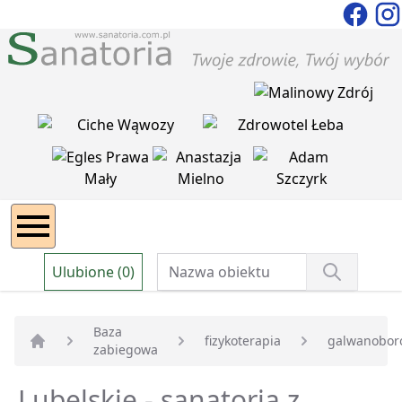
Ulubione (0)
Baza
fizykoterapia
galwanobor
zabiegowa
Strona główna
Lubelskie - sanatoria z