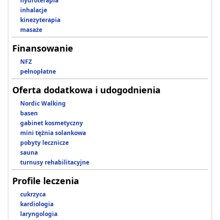
hydroterapia
inhalacje
kinezyterapia
masaże
Finansowanie
NFZ
pełnopłatne
Oferta dodatkowa i udogodnienia
Nordic Walking
basen
gabinet kosmetyczny
mini tężnia solankowa
pobyty lecznicze
sauna
turnusy rehabilitacyjne
Profile leczenia
cukrzyca
kardiologia
laryngologia