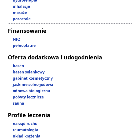
hydroterapia
inhalacje
masaże
pozostałe
Finansowanie
NFZ
pełnopłatne
Oferta dodatkowa i udogodnienia
basen
basen solankowy
gabinet kosmetyczny
jaskinie solno-jodowa
odnowa biologiczna
pobyty lecznicze
sauna
Profile leczenia
narząd ruchu
reumatologia
układ krążenia