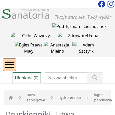
Ulubione (0)
Baza
kąpiel
hydroterapia
zabiegowa
perełkowa
Strona główna
Druskienniki, Litwa -