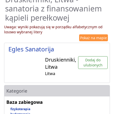
sanatoria z finansowaniem
kąpieli perełkowej
Uwaga: wyniki pokazują się w porządku alfabetycznym od
losowo wybranej litery
Pokaż na mapie
Egles Sanatorija
Druskienniki,
Dodaj do
ulubionych
Litwa
Litwa
Kategorie
Baza zabiegowa
fizykoterapia