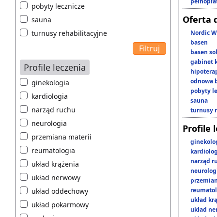
pełnopła
pobyty lecznicze
Oferta 
sauna
turnusy rehabilitacyjne
Nordic W
basen
basen so
gabinet 
Profile leczenia
hipotera
odnowa b
ginekologia
pobyty l
kardiologia
sauna
narząd ruchu
turnusy 
neurologia
Profile 
przemiana materii
ginekolo
reumatologia
kardiolo
narząd r
układ krążenia
neurolog
układ nerwowy
przemian
reumatol
układ oddechowy
układ kr
układ pokarmowy
układ n