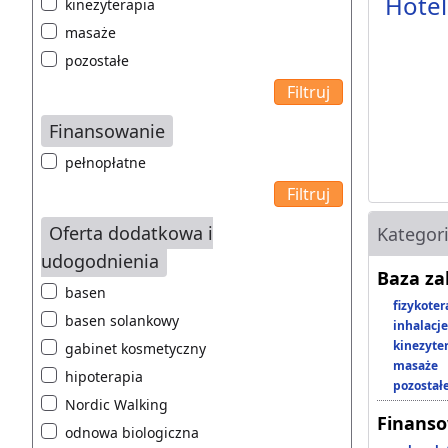
Hotel
kinezyterapia
masaże
pozostałe
Finansowanie
pełnopłatne
Oferta dodatkowa i
Kategor
udogodnienia
Baza z
basen
fizykoter
basen solankowy
inhalacje
kinezyte
gabinet kosmetyczny
masaże
hipoterapia
pozostał
Nordic Walking
Finans
odnowa biologiczna