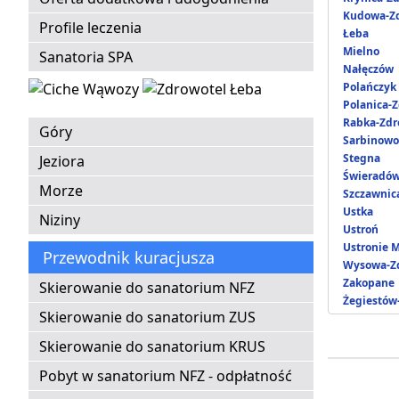
Kudowa-Zd
Profile leczenia
Łeba
Mielno
Sanatoria SPA
Nałęczów
Polańczyk
Polanica-Z
Rabka-Zdr
Góry
Sarbinowo
Stegna
Jeziora
Świeradów
Morze
Szczawnic
Ustka
Niziny
Ustroń
Ustronie 
Przewodnik kuracjusza
Wysowa-Zd
Zakopane
Skierowanie do sanatorium NFZ
Żegiestów
Skierowanie do sanatorium ZUS
Skierowanie do sanatorium KRUS
Pobyt w sanatorium NFZ - odpłatność