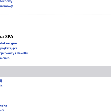
ddechowy
okarmowy
ia SPA
elaksacyjne
piększające
ja twarzy i dekoltu
a ciało
ój
ek
orska
rój