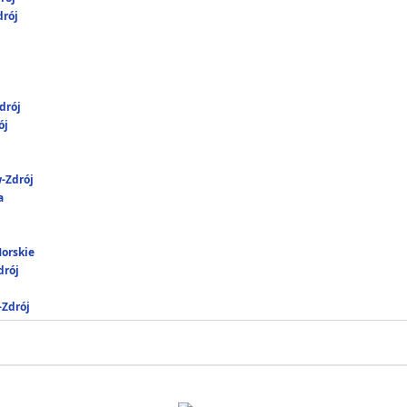
rój
drój
ój
-Zdrój
a
Morskie
rój
-Zdrój