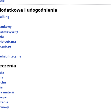
tne
dodatkowa i udogodnienia
alking
lankowy
kosmetyczny
pia
iologiczna
ecznicze
rehabilitacyjne
leczenia
gia
gia
uchu
ia
a materii
ogia
ążenia
erwowy