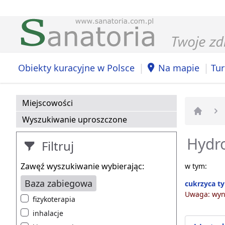
|
|
Obiekty kuracyjne w Polsce
Na mapie
Tur
Miejscowości
Wyszukiwanie uproszczone
Strona 
Hydro
Filtruj
Zawęź wyszukiwanie wybierając:
w tym:
Baza zabiegowa
cukrzyca ty
Uwaga: wyni
fizykoterapia
inhalacje