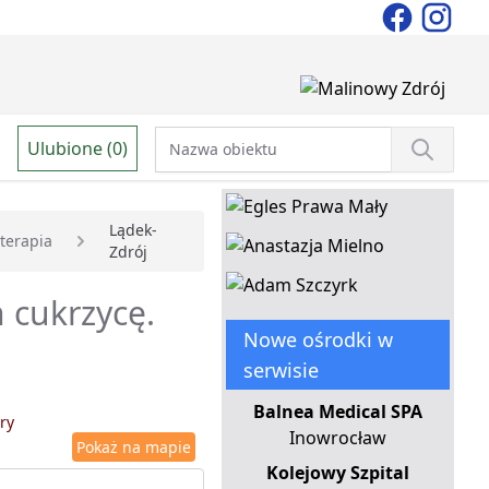
Ulubione (0)
Lądek-
terapia
Zdrój
 cukrzycę.
Nowe ośrodki w
serwisie
Balnea Medical SPA
ry
Inowrocław
Pokaż na mapie
Kolejowy Szpital