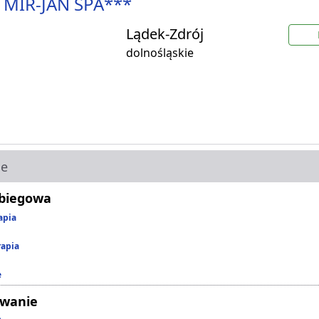
 MIR-JAN SPA***
Lądek-Zdrój
dolnośląskie
ie
abiegowa
apia
rapia
e
owanie