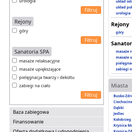
urologia
układ o
układ p
urologia
Rejony
Rejony
góry
góry
Sanator
Sanatoria SPA
masaże r
masaże u
masaże relaksacyjne
pielęgnac
masaże upiększające
zabiegi n
pielęgnacja twarzy i dekoltu
Miasta
zabiegi na ciało
Busko-Zdr
Ciechocin
Dąbki
Baza zabiegowa
Jedlec
Kołobrzeg
Finansowanie
Krynica M
Oferta dodatkowa i udogodnienia
Krynica-Zd