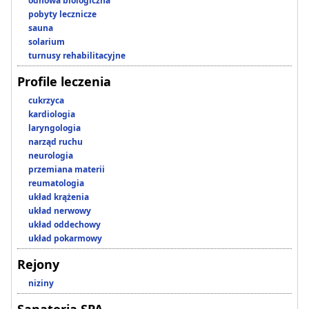
odnowa biologiczna
pobyty lecznicze
sauna
solarium
turnusy rehabilitacyjne
Profile leczenia
cukrzyca
kardiologia
laryngologia
narząd ruchu
neurologia
przemiana materii
reumatologia
układ krążenia
układ nerwowy
układ oddechowy
układ pokarmowy
Rejony
niziny