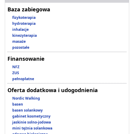
Baza zabiegowa
fizykoterapia
hydroterapia
inhalacje
kinezyterapia
masaże
pozostałe
Finansowanie
NFZ
ZUS
pełnopłatne
Oferta dodatkowa i udogodnienia
Nordic Walking
basen
basen solankowy
gabinet kosmetyczny
jaskinie solno-jodowa
mini tężnia solankowa