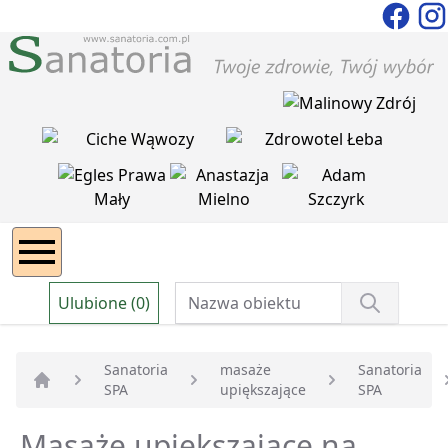
Ulubione (0)
Sanatoria
masaże
Sanatoria
SPA
upiększające
SPA
Strona główna
Masaże upiększajace na