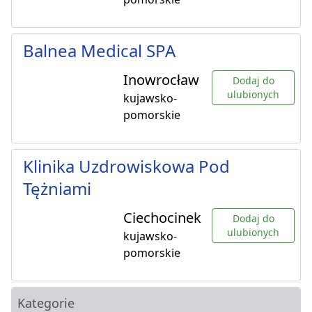
Balnea Medical SPA
Inowrocław
Dodaj do
ulubionych
kujawsko-
pomorskie
Klinika Uzdrowiskowa Pod
Tężniami
Ciechocinek
Dodaj do
ulubionych
kujawsko-
pomorskie
Kategorie