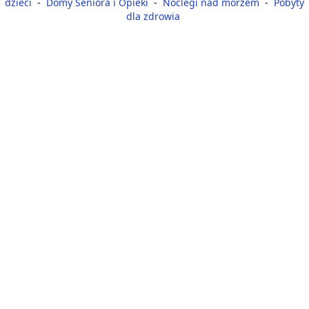
dzieci
-
Domy Seniora i Opieki
-
Noclegi nad morzem
-
Pobyty
dla zdrowia