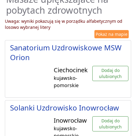
pobytach zdrowotnych
Uwaga: wyniki pokazują się w porządku alfabetycznym od
losowo wybranej litery
Pokaż na mapie
Sanatorium Uzdrowiskowe MSW
Orion
Ciechocinek
Dodaj do
ulubionych
kujawsko-
pomorskie
Solanki Uzdrowisko Inowrocław
Inowrocław
Dodaj do
ulubionych
kujawsko-
pomorskie