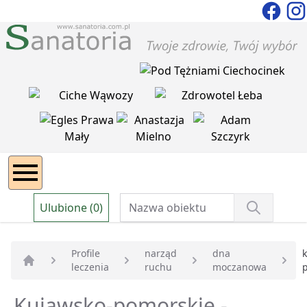
Ulubione (0)
Profile
narząd
dna
leczenia
ruchu
moczanowa
Strona główna
Kujawsko-pomorskie -