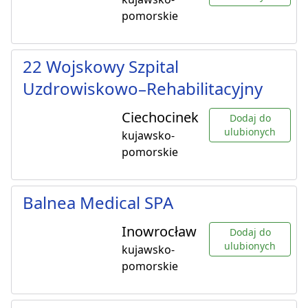
pomorskie
22 Wojskowy Szpital
Uzdrowiskowo–Rehabilitacyjny
Ciechocinek
Dodaj do
ulubionych
kujawsko-
pomorskie
Balnea Medical SPA
Inowrocław
Dodaj do
ulubionych
kujawsko-
pomorskie