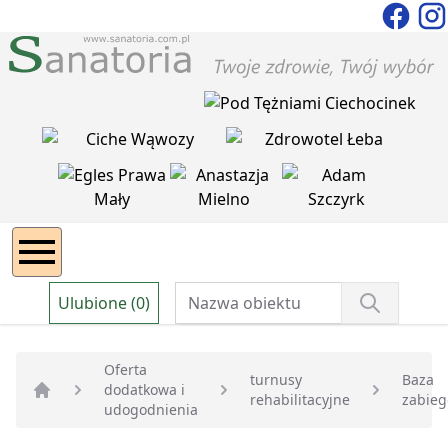
Ulubione (0)
Oferta
turnusy
Baza
dodatkowa i
rehabilitacyjne
zabie
Strona główna
udogodnienia