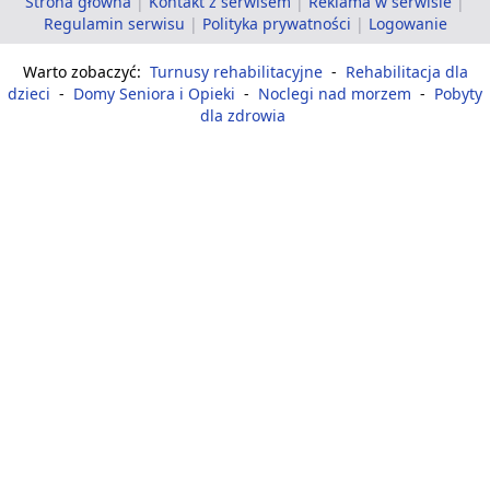
Strona główna
|
Kontakt z serwisem
|
Reklama w serwisie
|
Regulamin serwisu
|
Polityka prywatności
|
Logowanie
Warto zobaczyć:
Turnusy rehabilitacyjne
-
Rehabilitacja dla
dzieci
-
Domy Seniora i Opieki
-
Noclegi nad morzem
-
Pobyty
dla zdrowia