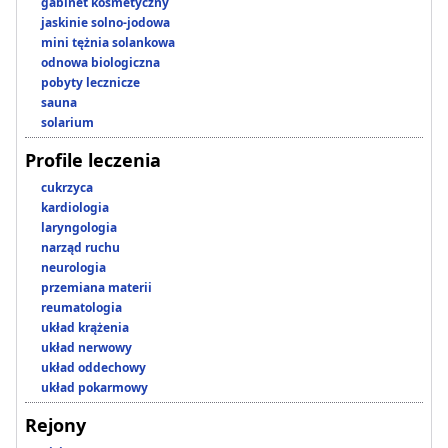
gabinet kosmetyczny
jaskinie solno-jodowa
mini tężnia solankowa
odnowa biologiczna
pobyty lecznicze
sauna
solarium
Profile leczenia
cukrzyca
kardiologia
laryngologia
narząd ruchu
neurologia
przemiana materii
reumatologia
układ krążenia
układ nerwowy
układ oddechowy
układ pokarmowy
Rejony