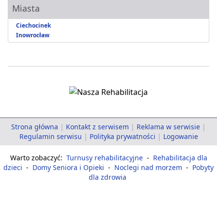
Miasta
Ciechocinek
Inowrocław
Strona główna
|
Kontakt z serwisem
|
Reklama w serwisie
|
Regulamin serwisu
|
Polityka prywatności
|
Logowanie
Warto zobaczyć:
Turnusy rehabilitacyjne
-
Rehabilitacja dla
dzieci
-
Domy Seniora i Opieki
-
Noclegi nad morzem
-
Pobyty
dla zdrowia