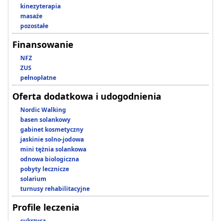
kinezyterapia
masaże
pozostałe
Finansowanie
NFZ
ZUS
pełnopłatne
Oferta dodatkowa i udogodnienia
Nordic Walking
basen solankowy
gabinet kosmetyczny
jaskinie solno-jodowa
mini tężnia solankowa
odnowa biologiczna
pobyty lecznicze
solarium
turnusy rehabilitacyjne
Profile leczenia
cukrzyca