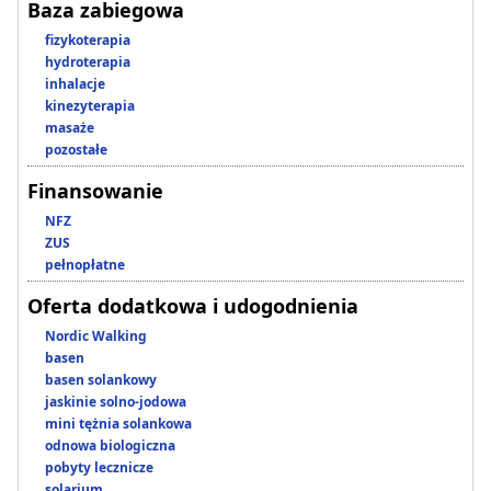
Baza zabiegowa
fizykoterapia
hydroterapia
inhalacje
kinezyterapia
masaże
pozostałe
Finansowanie
NFZ
ZUS
pełnopłatne
Oferta dodatkowa i udogodnienia
Nordic Walking
basen
basen solankowy
jaskinie solno-jodowa
mini tężnia solankowa
odnowa biologiczna
pobyty lecznicze
solarium