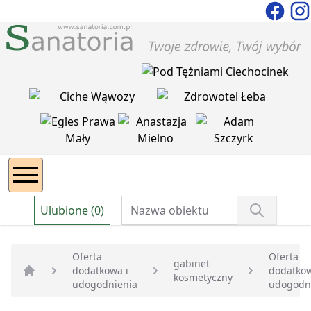
Ulubione (0)
Oferta
Oferta
gabinet
dodatkowa i
dodatkow
kosmetyczny
Strona główna
udogodnienia
udogodn