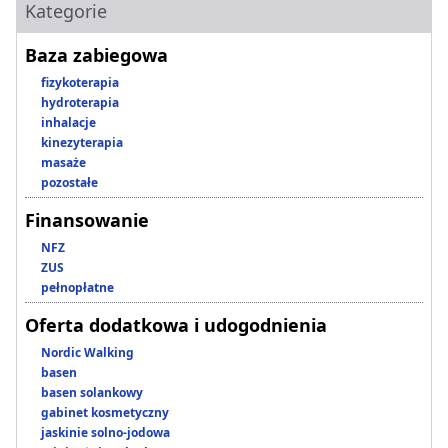
Kategorie
Baza zabiegowa
fizykoterapia
hydroterapia
inhalacje
kinezyterapia
masaże
pozostałe
Finansowanie
NFZ
ZUS
pełnopłatne
Oferta dodatkowa i udogodnienia
Nordic Walking
basen
basen solankowy
gabinet kosmetyczny
jaskinie solno-jodowa